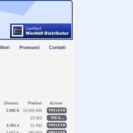
itori
Promuovi
Contatti
Dimens.
Prelievi
Azione
3.988 K
14.549.948
-
23.463
6.961 k
21.450
3.687 K
280.663