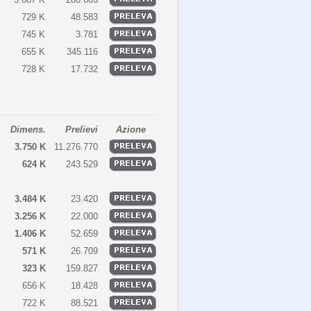
729 K
48.583
745 K
3.781
655 K
345.116
728 K
17.732
Dimens.
Prelievi
Azione
3.750 K
11.276.770
624 K
243.529
3.484 K
23.420
3.256 K
22.000
1.406 K
52.659
571 K
26.709
323 K
159.827
656 K
18.428
722 K
88.521