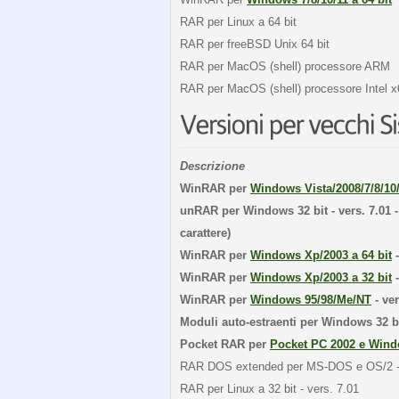
RAR per Linux a 64 bit
RAR per freeBSD Unix 64 bit
RAR per MacOS (shell) processore ARM
RAR per MacOS (shell) processore Intel x
Descrizione
WinRAR per
Windows Vista/2008/7/8/10/
unRAR per Windows 32 bit - vers. 7.01 -
carattere)
WinRAR per
Windows Xp/2003 a 64 bit
-
WinRAR per
Windows Xp/2003 a 32 bit
-
WinRAR per
Windows 95/98/Me/NT
- ver
Moduli auto-estraenti per Windows 32 b
Pocket RAR per
Pocket PC 2002 e Wind
RAR DOS extended per MS-DOS e OS/2 - 
RAR per Linux a 32 bit - vers. 7.01