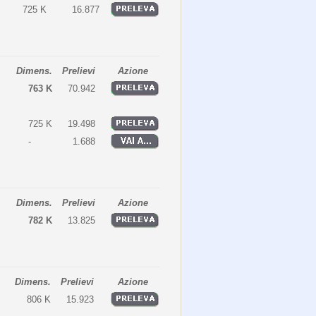
725 K
16.877
Dimens.
Prelievi
Azione
763 K
70.942
725 K
19.498
-
1.688
Dimens.
Prelievi
Azione
782 K
13.825
Dimens.
Prelievi
Azione
806 K
15.923