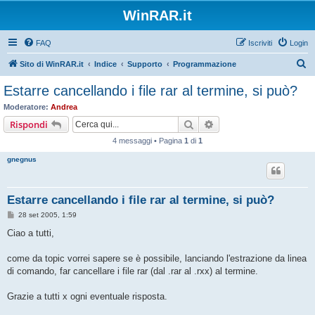
WinRAR.it
FAQ
Iscriviti
Login
C
Sito di WinRAR.it
Indice
Supporto
Programmazione
e
Estarre cancellando i file rar al termine, si può?
r
Moderatore:
Andrea
c
Cerca
Ricerca avanzata
Rispondi
a
4 messaggi • Pagina
1
di
1
gnegnus
Estarre cancellando i file rar al termine, si può?
M
28 set 2005, 1:59
e
s
Ciao a tutti,
s
a
g
come da topic vorrei sapere se è possibile, lanciando l'estrazione da linea
g
di comando, far cancellare i file rar (dal .rar al .rxx) al termine.
i
o
Grazie a tutti x ogni eventuale risposta.