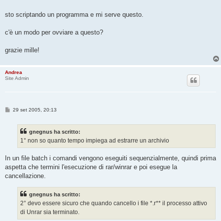
sto scriptando un programma e mi serve questo.
c'è un modo per ovviare a questo?
grazie mille!
Andrea
Site Admin
M
29 set 2005, 20:13
e
s
s
gnegnus ha scritto:
a
g
1° non so quanto tempo impiega ad estrarre un archivio
g
i
o
In un file batch i comandi vengono eseguiti sequenzialmente, quindi prima
aspetta che termini l'esecuzione di rar/winrar e poi esegue la
cancellazione.
gnegnus ha scritto:
2° devo essere sicuro che quando cancello i file *.r** il processo attivo
di Unrar sia terminato.