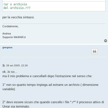
rar x archivio

del archivio.r??
per la vecchia sintassi.
Cordialmente,
Andrea
Supporto WinRAR.it
gnegnus
M
28 set 2005, 22:28
e
s
ok..lo so...
s
ma il mio problema e cancellarli dopo l'estrazione nel senso che:
a
g
g
1° non so quanto tempo impiega ad estrarre un archivio ( dimensione
i
o
variabile)
2° devo essere sicuro che quando cancello i file *.r** il processo attivo di
Unrar sia terminato.