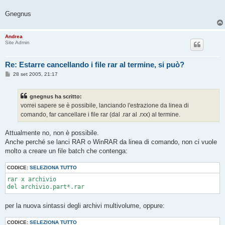
Gnegnus
Andrea
Site Admin
Re: Estarre cancellando i file rar al termine, si può?
M
28 set 2005, 21:17
e
s
s
gnegnus ha scritto:
a
g
vorrei sapere se è possibile, lanciando l'estrazione da linea di
g
comando, far cancellare i file rar (dal .rar al .rxx) al termine.
i
o
Attualmente no, non è possibile.
Anche perché se lanci RAR o WinRAR da linea di comando, non ci vuole
molto a creare un file batch che contenga:
CODICE:
SELEZIONA TUTTO
rar x archivio

del archivio.part*.rar
per la nuova sintassi degli archivi multivolume, oppure:
CODICE:
SELEZIONA TUTTO