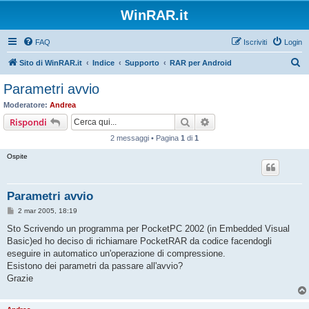
WinRAR.it
FAQ
Iscriviti
Login
C
Sito di WinRAR.it
Indice
Supporto
RAR per Android
e
Parametri avvio
r
Moderatore:
Andrea
c
Cerca
Ricerca avanzata
Rispondi
a
2 messaggi • Pagina
1
di
1
Ospite
Parametri avvio
M
2 mar 2005, 18:19
e
s
Sto Scrivendo un programma per PocketPC 2002 (in Embedded Visual
s
Basic)ed ho deciso di richiamare PocketRAR da codice facendogli
a
g
eseguire in automatico un'operazione di compressione.
g
Esistono dei parametri da passare all'avvio?
i
o
Grazie