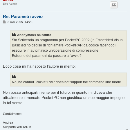
Andrea
Site Admin
Re: Parametri avvio
M
3 mar 2005, 14:23
e
s
s
Anonymous ha scritto:
a
g
Sto Scrivendo un programma per PocketPC 2002 (in Embedded Visual
g
Basic)ed ho deciso di richiamare PocketRAR da codice facendogli
i
o
eseguire in automatico un'operazione di compressione.
Esistono dei parametri da passare all'avvio?
Ecco cosa mi ha risposto l'autore in merito:
No, he cannot. Pocket RAR does not support the command line mode
Non posso anticiparti niente per il futuro, in quanto mi diceva che
attualmente il mercato PocketPC non giustifica un suo maggior impegno
in tal senso.
Cordialmente,
Andrea
Supporto WinRAR.it