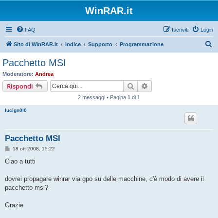
WinRAR.it
FAQ
Iscriviti
Login
C
Sito di WinRAR.it
Indice
Supporto
Programmazione
e
Pacchetto MSI
r
Moderatore:
Andrea
c
Cerca
Ricerca avanzata
Rispondi
a
2 messaggi • Pagina
1
di
1
lucign0l0
Pacchetto MSI
M
18 ott 2008, 15:22
e
s
Ciao a tutti
s
a
g
dovrei propagare winrar via gpo su delle macchine, c'è modo di avere il
g
pacchetto msi?
i
o
Grazie