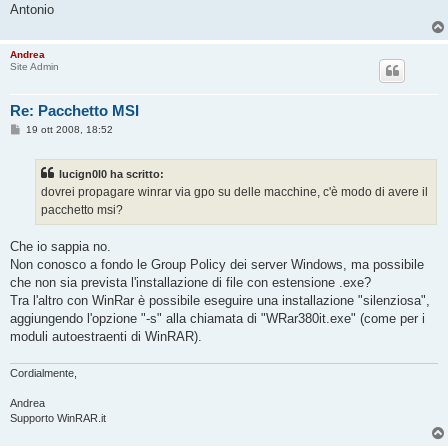
Antonio
Andrea
Site Admin
Re: Pacchetto MSI
M
19 ott 2008, 18:52
e
s
s
lucign0l0 ha scritto:
a
g
dovrei propagare winrar via gpo su delle macchine, c'è modo di avere il
g
pacchetto msi?
i
o
Che io sappia no.
Non conosco a fondo le Group Policy dei server Windows, ma possibile
che non sia prevista l'installazione di file con estensione .exe?
Tra l'altro con WinRar è possibile eseguire una installazione "silenziosa",
aggiungendo l'opzione "-s" alla chiamata di "WRar380it.exe" (come per i
moduli autoestraenti di WinRAR).
Cordialmente,
Andrea
Supporto WinRAR.it