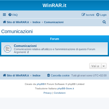
WinRAR.it
FAQ
Iscriviti
Login
C
Sito di WinRAR.it
Indice
Comunicazioni
e
Comunicazioni
r
Forum
c
a
Comunicazioni
Comunicazioni relativa all'utilizzo e l'amministrazione di questo Forum
Argomenti:
2
Vai a
Sito di WinRAR.it
Indice
Cancella cookie
Tutti gli orari sono
UTC+02:00
Creato da
phpBB
® Forum Software © phpBB Limited
Traduzione Italiana
phpBB-Store.it
Privacy
|
Condizioni