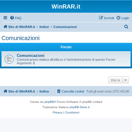
WinRAR.it
FAQ
Iscriviti
Login
C
Sito di WinRAR.it
Indice
Comunicazioni
e
Comunicazioni
r
Forum
c
a
Comunicazioni
Comunicazioni relativa all'utilizzo e l'amministrazione di questo Forum
Argomenti:
2
Vai a
Sito di WinRAR.it
Indice
Cancella cookie
Tutti gli orari sono
UTC+02:00
Creato da
phpBB
® Forum Software © phpBB Limited
Traduzione Italiana
phpBB-Store.it
Privacy
|
Condizioni