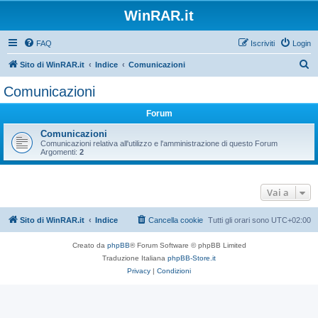
WinRAR.it
FAQ
Iscriviti
Login
C
Sito di WinRAR.it
Indice
Comunicazioni
e
Comunicazioni
r
Forum
c
a
Comunicazioni
Comunicazioni relativa all'utilizzo e l'amministrazione di questo Forum
Argomenti:
2
Vai a
Sito di WinRAR.it
Indice
Cancella cookie
Tutti gli orari sono
UTC+02:00
Creato da
phpBB
® Forum Software © phpBB Limited
Traduzione Italiana
phpBB-Store.it
Privacy
|
Condizioni