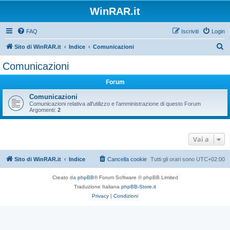
WinRAR.it
FAQ
Iscriviti
Login
C
Sito di WinRAR.it
Indice
Comunicazioni
e
Comunicazioni
r
Forum
c
a
Comunicazioni
Comunicazioni relativa all'utilizzo e l'amministrazione di questo Forum
Argomenti:
2
Vai a
Sito di WinRAR.it
Indice
Cancella cookie
Tutti gli orari sono
UTC+02:00
Creato da
phpBB
® Forum Software © phpBB Limited
Traduzione Italiana
phpBB-Store.it
Privacy
|
Condizioni