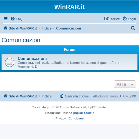
WinRAR.it
FAQ
Iscriviti
Login
C
Sito di WinRAR.it
Indice
Comunicazioni
e
Comunicazioni
r
Forum
c
a
Comunicazioni
Comunicazioni relativa all'utilizzo e l'amministrazione di questo Forum
Argomenti:
2
Vai a
Sito di WinRAR.it
Indice
Cancella cookie
Tutti gli orari sono
UTC+02:00
Creato da
phpBB
® Forum Software © phpBB Limited
Traduzione Italiana
phpBB-Store.it
Privacy
|
Condizioni