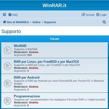
WinRAR.it
FAQ
Iscriviti
Login
C
Sito di WinRAR.it
Indice
Supporto
e
Supporto
r
Forum
c
a
WinRAR
Supporto a WinRAR
Moderatore:
Andrea
Argomenti:
254
RAR per Linux, per FreeBSD e per MacOSX
Supporto a RAR per Linux, per FreeBSD e per MacOSX
Moderatore:
Andrea
Argomenti:
4
RAR per Android
Supporto a RAR per Android (ex area PocketRAR per Pocket PC e Windows
Mobile)
Moderatore:
Andrea
Argomenti:
2
Programmazione
Supporto per i programmatori che impiegano il formato RAR o i relativi prodotti
Moderatore:
Andrea
Argomenti:
8