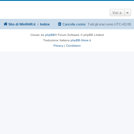
Vai a
Sito di WinRAR.it
Indice
Cancella cookie
Tutti gli orari sono
UTC+02:00
Creato da
phpBB
® Forum Software © phpBB Limited
Traduzione Italiana
phpBB-Store.it
Privacy
|
Condizioni