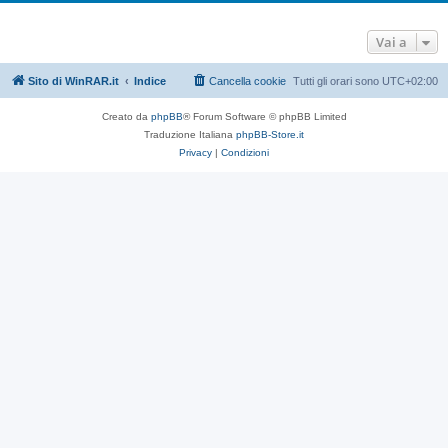
Vai a
Sito di WinRAR.it
Indice
Cancella cookie
Tutti gli orari sono
UTC+02:00
Creato da
phpBB
® Forum Software © phpBB Limited
Traduzione Italiana
phpBB-Store.it
Privacy
|
Condizioni