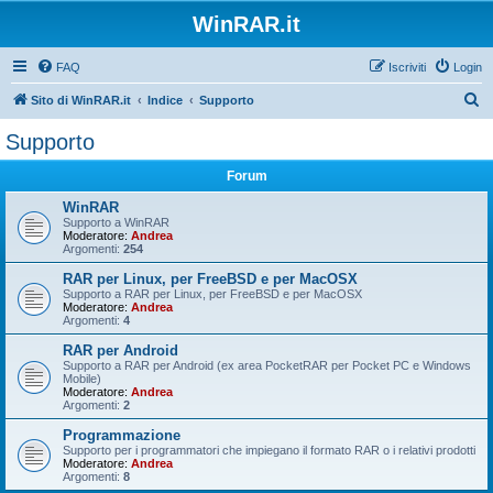
WinRAR.it
FAQ
Iscriviti
Login
C
Sito di WinRAR.it
Indice
Supporto
e
Supporto
r
Forum
c
a
WinRAR
Supporto a WinRAR
Moderatore:
Andrea
Argomenti:
254
RAR per Linux, per FreeBSD e per MacOSX
Supporto a RAR per Linux, per FreeBSD e per MacOSX
Moderatore:
Andrea
Argomenti:
4
RAR per Android
Supporto a RAR per Android (ex area PocketRAR per Pocket PC e Windows
Mobile)
Moderatore:
Andrea
Argomenti:
2
Programmazione
Supporto per i programmatori che impiegano il formato RAR o i relativi prodotti
Moderatore:
Andrea
Argomenti:
8