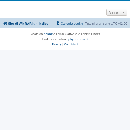
Vai a
Sito di WinRAR.it
Indice
Cancella cookie
Tutti gli orari sono
UTC+02:00
Creato da
phpBB
® Forum Software © phpBB Limited
Traduzione Italiana
phpBB-Store.it
Privacy
|
Condizioni