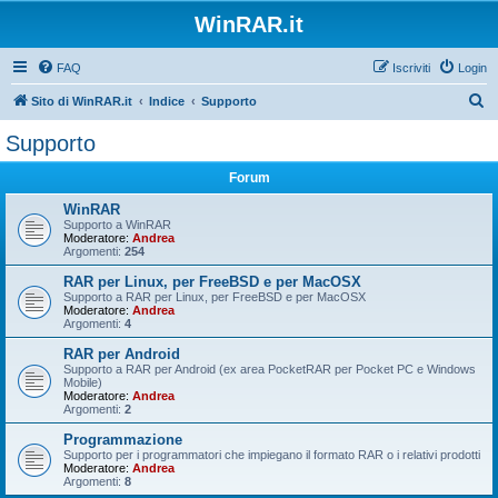
WinRAR.it
FAQ
Iscriviti
Login
C
Sito di WinRAR.it
Indice
Supporto
e
Supporto
r
Forum
c
a
WinRAR
Supporto a WinRAR
Moderatore:
Andrea
Argomenti:
254
RAR per Linux, per FreeBSD e per MacOSX
Supporto a RAR per Linux, per FreeBSD e per MacOSX
Moderatore:
Andrea
Argomenti:
4
RAR per Android
Supporto a RAR per Android (ex area PocketRAR per Pocket PC e Windows
Mobile)
Moderatore:
Andrea
Argomenti:
2
Programmazione
Supporto per i programmatori che impiegano il formato RAR o i relativi prodotti
Moderatore:
Andrea
Argomenti:
8