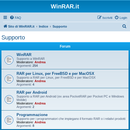
WinRAR.it
FAQ
Iscriviti
Login
C
Sito di WinRAR.it
Indice
Supporto
e
Supporto
r
Forum
c
a
WinRAR
Supporto a WinRAR
Moderatore:
Andrea
Argomenti:
254
RAR per Linux, per FreeBSD e per MacOSX
Supporto a RAR per Linux, per FreeBSD e per MacOSX
Moderatore:
Andrea
Argomenti:
4
RAR per Android
Supporto a RAR per Android (ex area PocketRAR per Pocket PC e Windows
Mobile)
Moderatore:
Andrea
Argomenti:
2
Programmazione
Supporto per i programmatori che impiegano il formato RAR o i relativi prodotti
Moderatore:
Andrea
Argomenti:
8