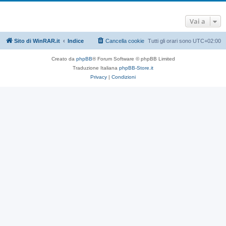
Vai a
Sito di WinRAR.it
Indice
Cancella cookie
Tutti gli orari sono
UTC+02:00
Creato da
phpBB
® Forum Software © phpBB Limited
Traduzione Italiana
phpBB-Store.it
Privacy
|
Condizioni