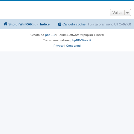
Vai a
Sito di WinRAR.it
Indice
Cancella cookie
Tutti gli orari sono
UTC+02:00
Creato da
phpBB
® Forum Software © phpBB Limited
Traduzione Italiana
phpBB-Store.it
Privacy
|
Condizioni