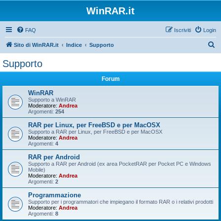
WinRAR.it
FAQ
Iscriviti
Login
C
Sito di WinRAR.it
Indice
Supporto
e
Supporto
r
Forum
c
a
WinRAR
Supporto a WinRAR
Moderatore:
Andrea
Argomenti:
254
RAR per Linux, per FreeBSD e per MacOSX
Supporto a RAR per Linux, per FreeBSD e per MacOSX
Moderatore:
Andrea
Argomenti:
4
RAR per Android
Supporto a RAR per Android (ex area PocketRAR per Pocket PC e Windows
Mobile)
Moderatore:
Andrea
Argomenti:
2
Programmazione
Supporto per i programmatori che impiegano il formato RAR o i relativi prodotti
Moderatore:
Andrea
Argomenti:
8