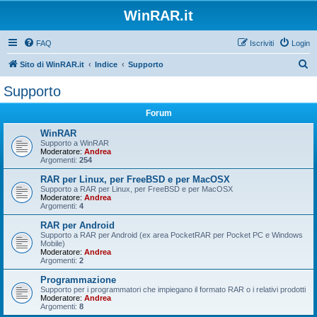
WinRAR.it
FAQ
Iscriviti
Login
C
Sito di WinRAR.it
Indice
Supporto
e
Supporto
r
Forum
c
a
WinRAR
Supporto a WinRAR
Moderatore:
Andrea
Argomenti:
254
RAR per Linux, per FreeBSD e per MacOSX
Supporto a RAR per Linux, per FreeBSD e per MacOSX
Moderatore:
Andrea
Argomenti:
4
RAR per Android
Supporto a RAR per Android (ex area PocketRAR per Pocket PC e Windows
Mobile)
Moderatore:
Andrea
Argomenti:
2
Programmazione
Supporto per i programmatori che impiegano il formato RAR o i relativi prodotti
Moderatore:
Andrea
Argomenti:
8