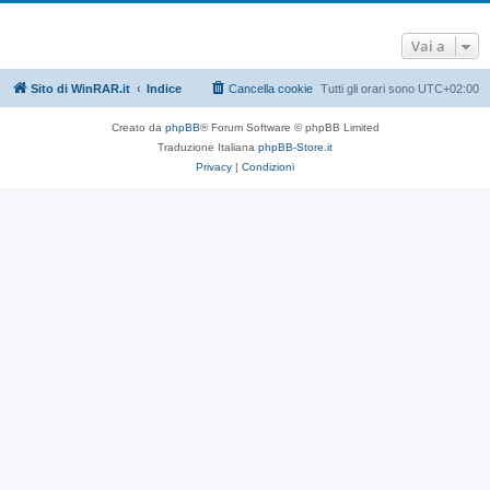
Vai a
Sito di WinRAR.it
Indice
Cancella cookie
Tutti gli orari sono
UTC+02:00
Creato da
phpBB
® Forum Software © phpBB Limited
Traduzione Italiana
phpBB-Store.it
Privacy
|
Condizioni