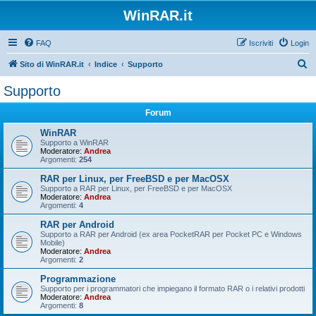
WinRAR.it
FAQ
Iscriviti
Login
C
Sito di WinRAR.it
Indice
Supporto
e
Supporto
r
Forum
c
a
WinRAR
Supporto a WinRAR
Moderatore:
Andrea
Argomenti:
254
RAR per Linux, per FreeBSD e per MacOSX
Supporto a RAR per Linux, per FreeBSD e per MacOSX
Moderatore:
Andrea
Argomenti:
4
RAR per Android
Supporto a RAR per Android (ex area PocketRAR per Pocket PC e Windows
Mobile)
Moderatore:
Andrea
Argomenti:
2
Programmazione
Supporto per i programmatori che impiegano il formato RAR o i relativi prodotti
Moderatore:
Andrea
Argomenti:
8