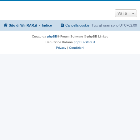
Vai a
Sito di WinRAR.it
Indice
Cancella cookie
Tutti gli orari sono
UTC+02:00
Creato da
phpBB
® Forum Software © phpBB Limited
Traduzione Italiana
phpBB-Store.it
Privacy
|
Condizioni