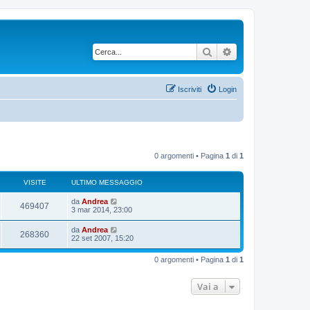
Cerca
Ricerca avanzata
Iscriviti
Login
0 argomenti • Pagina
1
di
1
VISITE
ULTIMO MESSAGGIO
U
da
Andrea
V
469407
l
3 mar 2014, 23:00
t
i
i
U
da
Andrea
V
268360
m
l
22 set 2007, 15:20
s
o
t
m
i
i
i
e
0 argomenti • Pagina
1
di
1
m
s
s
o
s
t
m
a
Vai a
i
e
g
e
s
g
s
t
i