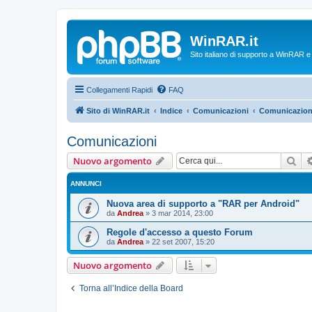
WinRAR.it
Sito italiano di supporto a WinRAR 
Collegamenti Rapidi
FAQ
Sito di WinRAR.it
Indice
Comunicazioni
Comunicazion
Comunicazioni
Cer
Nuovo argomento
ANNUNCI
Nuova area di supporto a "RAR per Android"
da
Andrea
»
3 mar 2014, 23:00
Regole d'accesso a questo Forum
da
Andrea
»
22 set 2007, 15:20
Nuovo argomento
Torna all’Indice della Board