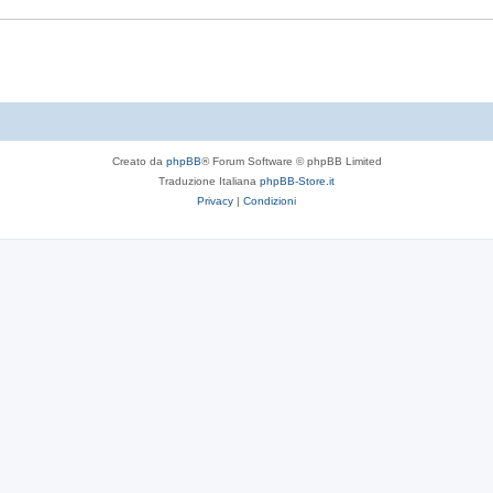
t
s
e
t
e
Creato da
phpBB
® Forum Software © phpBB Limited
Traduzione Italiana
phpBB-Store.it
Privacy
|
Condizioni