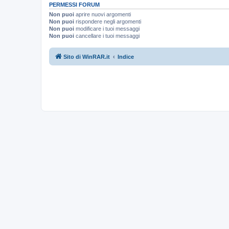
PERMESSI FORUM
Non puoi
aprire nuovi argomenti
Non puoi
rispondere negli argomenti
Non puoi
modificare i tuoi messaggi
Non puoi
cancellare i tuoi messaggi
Sito di WinRAR.it
Indice