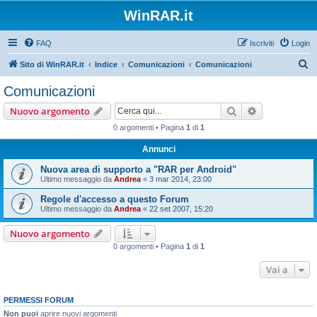
WinRAR.it
FAQ
Iscriviti
Login
C
Sito di WinRAR.it
Indice
Comunicazioni
Comunicazioni
e
Comunicazioni
r
Cerca
Ricerca avan
Nuovo argomento
c
0 argomenti • Pagina
1
di
1
a
Annunci
Nuova area di supporto a "RAR per Android"
Ultimo messaggio da
Andrea
«
3 mar 2014, 23:00
Regole d'accesso a questo Forum
Ultimo messaggio da
Andrea
«
22 set 2007, 15:20
Nuovo argomento
0 argomenti • Pagina
1
di
1
Vai a
PERMESSI FORUM
Non puoi
aprire nuovi argomenti