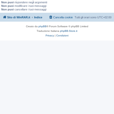
Non puoi
rispondere negli argomenti
Non puoi
modificare i tuoi messaggi
Non puoi
cancellare i tuoi messaggi
Sito di WinRAR.it
Indice
Cancella cookie
Tutti gli orari sono
UTC+02:00
Creato da
phpBB
® Forum Software © phpBB Limited
Traduzione Italiana
phpBB-Store.it
Privacy
|
Condizioni