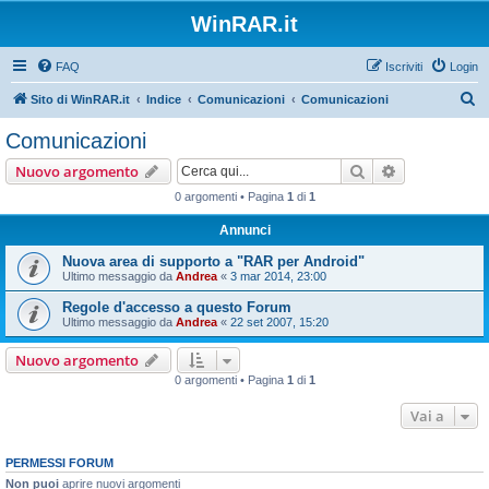
WinRAR.it
FAQ
Iscriviti
Login
C
Sito di WinRAR.it
Indice
Comunicazioni
Comunicazioni
e
Comunicazioni
r
Cerca
Ricerca avan
Nuovo argomento
c
0 argomenti • Pagina
1
di
1
a
Annunci
Nuova area di supporto a "RAR per Android"
Ultimo messaggio da
Andrea
«
3 mar 2014, 23:00
Regole d'accesso a questo Forum
Ultimo messaggio da
Andrea
«
22 set 2007, 15:20
Nuovo argomento
0 argomenti • Pagina
1
di
1
Vai a
PERMESSI FORUM
Non puoi
aprire nuovi argomenti