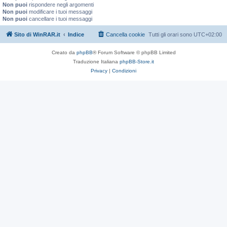
Non puoi
rispondere negli argomenti
Non puoi
modificare i tuoi messaggi
Non puoi
cancellare i tuoi messaggi
Sito di WinRAR.it
Indice
Cancella cookie
Tutti gli orari sono
UTC+02:00
Creato da
phpBB
® Forum Software © phpBB Limited
Traduzione Italiana
phpBB-Store.it
Privacy
|
Condizioni