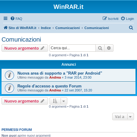
WinRAR.it
FAQ
Iscriviti
Login
C
Sito di WinRAR.it
Indice
Comunicazioni
Comunicazioni
e
Comunicazioni
r
Cerca
Ricerca avan
Nuovo argomento
c
0 argomenti • Pagina
1
di
1
a
Annunci
Nuova area di supporto a "RAR per Android"
Ultimo messaggio da
Andrea
«
3 mar 2014, 23:00
Regole d'accesso a questo Forum
Ultimo messaggio da
Andrea
«
22 set 2007, 15:20
Nuovo argomento
0 argomenti • Pagina
1
di
1
Vai a
PERMESSI FORUM
Non puoi
aprire nuovi argomenti