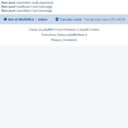
Non puoi
rispondere negli argomenti
Non puoi
modificare i tuoi messaggi
Non puoi
cancellare i tuoi messaggi
Sito di WinRAR.it
Indice
Cancella cookie
Tutti gli orari sono
UTC+02:00
Creato da
phpBB
® Forum Software © phpBB Limited
Traduzione Italiana
phpBB-Store.it
Privacy
|
Condizioni