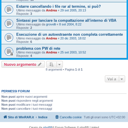
Estarre cancellando i file rar al termine, si può?
Ultimo messaggio da
Andrea
«
29 set 2005, 20:13
Risposte:
3
Sintassi per lanciare la compattazione all'interno di VBA
Ultimo messaggio da
grovelli
«
8 set 2004, 8:22
Risposte:
2
Esecuzione di un autoestraente non completa correttamente
Ultimo messaggio da
Andrea
«
20 dic 2003, 18:02
Risposte:
6
problema con PW di rete
Ultimo messaggio da
Andrea
«
25 set 2003, 10:52
Risposte:
4
Nuovo argomento
8 argomenti • Pagina
1
di
1
Vai a
PERMESSI FORUM
Non puoi
aprire nuovi argomenti
Non puoi
rispondere negli argomenti
Non puoi
modificare i tuoi messaggi
Non puoi
cancellare i tuoi messaggi
Sito di WinRAR.it
Indice
Cancella cookie
Tutti gli orari sono
UTC+02:00
Creato da
phpBB
® Forum Software © phpBB Limited