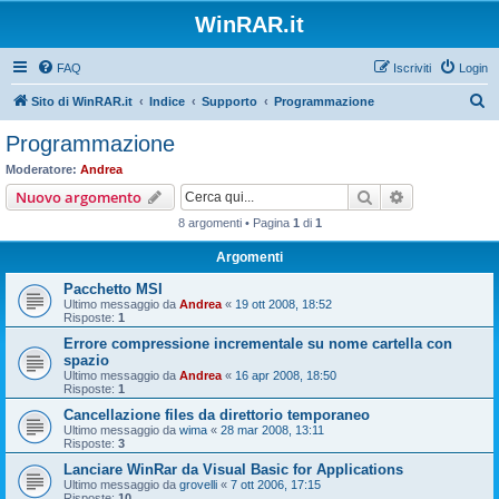
WinRAR.it
FAQ
Iscriviti
Login
C
Sito di WinRAR.it
Indice
Supporto
Programmazione
e
Programmazione
r
Moderatore:
Andrea
c
Cerca
Ricerca avan
Nuovo argomento
a
8 argomenti • Pagina
1
di
1
Argomenti
Pacchetto MSI
Ultimo messaggio da
Andrea
«
19 ott 2008, 18:52
Risposte:
1
Errore compressione incrementale su nome cartella con
spazio
Ultimo messaggio da
Andrea
«
16 apr 2008, 18:50
Risposte:
1
Cancellazione files da direttorio temporaneo
Ultimo messaggio da
wima
«
28 mar 2008, 13:11
Risposte:
3
Lanciare WinRar da Visual Basic for Applications
Ultimo messaggio da
grovelli
«
7 ott 2006, 17:15
Risposte:
10