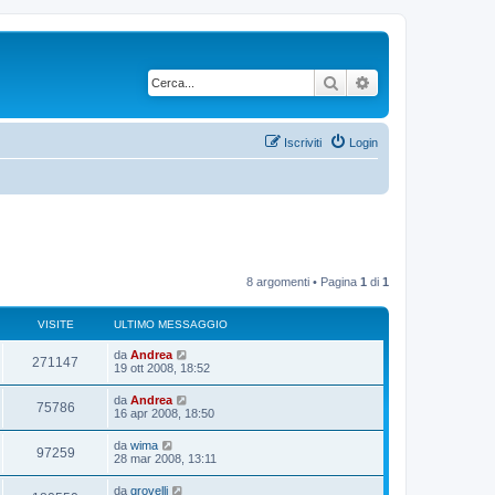
Cerca
Ricerca avanzata
Iscriviti
Login
8 argomenti • Pagina
1
di
1
VISITE
ULTIMO MESSAGGIO
U
da
Andrea
V
271147
l
19 ott 2008, 18:52
t
i
i
U
da
Andrea
V
75786
m
l
16 apr 2008, 18:50
s
o
t
m
i
i
U
da
wima
i
e
V
97259
m
l
28 mar 2008, 13:11
s
s
o
t
s
t
m
i
i
a
U
da
grovelli
i
e