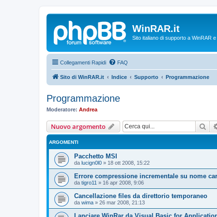
WinRAR.it
Sito italiano di supporto a WinRAR 
Collegamenti Rapidi
FAQ
Sito di WinRAR.it
Indice
Supporto
Programmazione
Programmazione
Moderatore:
Andrea
Cer
Nuovo argomento
ARGOMENTI
Pacchetto MSI
da
lucign0l0
»
18 ott 2008, 15:22
Errore compressione incrementale su nome car
da
tigro11
»
16 apr 2008, 9:06
Cancellazione files da direttorio temporaneo
da
wima
»
26 mar 2008, 21:13
Lanciare WinRar da Visual Basic for Applicatio