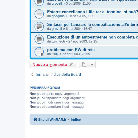
da
grovelli
»
3 ott 2006, 11:00
Estarre cancellando i file rar al termine, si può
da
gnegnus
»
28 set 2005, 1:59
Sintassi per lanciare la compattazione all'inter
da
grovelli
»
6 set 2004, 16:47
Esecuzione di un autoestraente non completa c
da
EmmeGi
»
27 nov 2003, 19:15
problema con PW di rete
da
Hulk
»
22 set 2003, 23:55
Nuovo argomento
Torna all’Indice della Board
PERMESSI FORUM
Non puoi
aprire nuovi argomenti
Non puoi
rispondere negli argomenti
Non puoi
modificare i tuoi messaggi
Non puoi
cancellare i tuoi messaggi
Sito di WinRAR.it
Indice