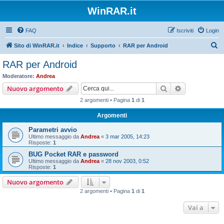
WinRAR.it
FAQ
Iscriviti
Login
C
Sito di WinRAR.it
Indice
Supporto
RAR per Android
e
RAR per Android
r
Moderatore:
Andrea
c
Cerca
Ricerca avan
Nuovo argomento
a
2 argomenti • Pagina
1
di
1
Argomenti
Parametri avvio
Ultimo messaggio da
Andrea
«
3 mar 2005, 14:23
Risposte:
1
BUG Pocket RAR e password
Ultimo messaggio da
Andrea
«
28 nov 2003, 0:52
Risposte:
1
Nuovo argomento
2 argomenti • Pagina
1
di
1
Vai a