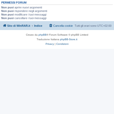
PERMESSI FORUM
Non puoi
aprire nuovi argomenti
Non puoi
rispondere negli argomenti
Non puoi
modificare i tuoi messaggi
Non puoi
cancellare i tuoi messaggi
Sito di WinRAR.it
Indice
Cancella cookie
Tutti gli orari sono
UTC+02:00
Creato da
phpBB
® Forum Software © phpBB Limited
Traduzione Italiana
phpBB-Store.it
Privacy
|
Condizioni