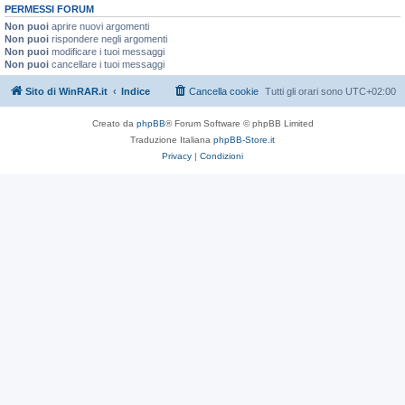
PERMESSI FORUM
Non puoi
aprire nuovi argomenti
Non puoi
rispondere negli argomenti
Non puoi
modificare i tuoi messaggi
Non puoi
cancellare i tuoi messaggi
Sito di WinRAR.it
Indice
Cancella cookie
Tutti gli orari sono
UTC+02:00
Creato da
phpBB
® Forum Software © phpBB Limited
Traduzione Italiana
phpBB-Store.it
Privacy
|
Condizioni