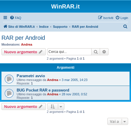
WinRAR.it
FAQ
Iscriviti
Login
C
Sito di WinRAR.it
Indice
Supporto
RAR per Android
e
RAR per Android
r
Moderatore:
Andrea
c
Cerca
Ricerca avan
Nuovo argomento
a
2 argomenti • Pagina
1
di
1
Argomenti
Parametri avvio
Ultimo messaggio da
Andrea
«
3 mar 2005, 14:23
Risposte:
1
BUG Pocket RAR e password
Ultimo messaggio da
Andrea
«
28 nov 2003, 0:52
Risposte:
1
Nuovo argomento
2 argomenti • Pagina
1
di
1
Vai a