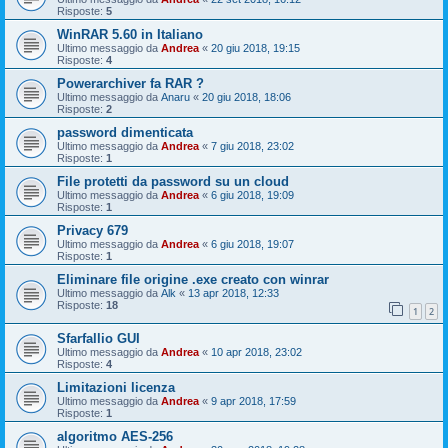
Risposte:
5
WinRAR 5.60 in Italiano
Ultimo messaggio da
Andrea
«
20 giu 2018, 19:15
Risposte:
4
Powerarchiver fa RAR ?
Ultimo messaggio da
Anaru
«
20 giu 2018, 18:06
Risposte:
2
password dimenticata
Ultimo messaggio da
Andrea
«
7 giu 2018, 23:02
Risposte:
1
File protetti da password su un cloud
Ultimo messaggio da
Andrea
«
6 giu 2018, 19:09
Risposte:
1
Privacy 679
Ultimo messaggio da
Andrea
«
6 giu 2018, 19:07
Risposte:
1
Eliminare file origine .exe creato con winrar
Ultimo messaggio da
Alk
«
13 apr 2018, 12:33
Risposte:
18
1
2
Sfarfallio GUI
Ultimo messaggio da
Andrea
«
10 apr 2018, 23:02
Risposte:
4
Limitazioni licenza
Ultimo messaggio da
Andrea
«
9 apr 2018, 17:59
Risposte:
1
algoritmo AES-256