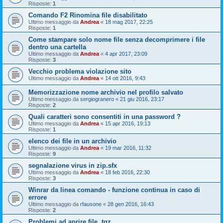
Risposte:
1
Comando F2 Rinomina file disabilitato
Ultimo messaggio da
Andrea
«
18 mag 2017, 22:25
Risposte:
1
Come stampare solo nome file senza decomprimere i file
dentro una cartella
Ultimo messaggio da
Andrea
«
4 apr 2017, 23:09
Risposte:
3
Vecchio problema violazione sito
Ultimo messaggio da
Andrea
«
14 ott 2016, 9:43
Memorizzazione nome archivio nel profilo salvato
Ultimo messaggio da
sergiogranero
«
21 giu 2016, 23:17
Risposte:
2
Quali caratteri sono consentiti in una password ?
Ultimo messaggio da
Andrea
«
15 apr 2016, 19:13
Risposte:
1
elenco dei file in un archivio
Ultimo messaggio da
Andrea
«
19 mar 2016, 11:32
Risposte:
9
segnalazione virus in zip.sfx
Ultimo messaggio da
Andrea
«
18 feb 2016, 22:30
Risposte:
3
Winrar da linea comando - funzione continua in caso di
errore
Ultimo messaggio da
rfausone
«
28 gen 2016, 16:43
Risposte:
2
Problemi ad aprire file .tgz