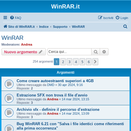
WinRAR.it
FAQ
Iscriviti
Login
C
Sito di WinRAR.it
Indice
Supporto
WinRAR
e
WinRAR
r
Moderatore:
Andrea
c
Cerca
Ricerca avan
Nuovo argomento
a
1
2
3
4
5
6
Prossimo
254 argomenti
Argomenti
Come creare autoestraenti superiori a 4GB
Ultimo messaggio da
DMD
«
30 apr 2024, 9:16
Risposte:
2
Estrazione SFX non trova il file d'avvio
Ultimo messaggio da
Andrea
«
14 mar 2024, 13:15
Risposte:
3
Archivio sfx - definire il percorso d'estrazione
Ultimo messaggio da
Andrea
«
14 mar 2024, 13:09
Risposte:
3
Bug WinRAR 6.21 con "Salva i file identici come riferimenti
alla prima occorrenza"