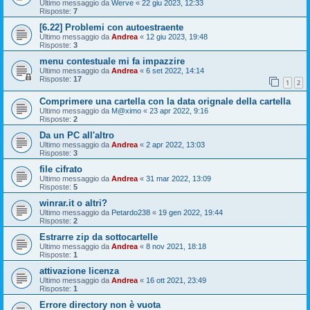
Ultimo messaggio da
Werve
«
22 giu 2023, 12:33
Risposte:
7
[6.22] Problemi con autoestraente
Ultimo messaggio da
Andrea
«
12 giu 2023, 19:48
Risposte:
3
menu contestuale mi fa impazzire
Ultimo messaggio da
Andrea
«
6 set 2022, 14:14
Risposte:
17
1
2
Comprimere una cartella con la data orignale della cartella
Ultimo messaggio da
M@ximo
«
23 apr 2022, 9:16
Risposte:
2
Da un PC all'altro
Ultimo messaggio da
Andrea
«
2 apr 2022, 13:03
Risposte:
3
file cifrato
Ultimo messaggio da
Andrea
«
31 mar 2022, 13:09
Risposte:
5
winrar.it o altri?
Ultimo messaggio da
Petardo238
«
19 gen 2022, 19:44
Risposte:
2
Estrarre zip da sottocartelle
Ultimo messaggio da
Andrea
«
8 nov 2021, 18:18
Risposte:
1
attivazione licenza
Ultimo messaggio da
Andrea
«
16 ott 2021, 23:49
Risposte:
1
Errore directory non è vuota