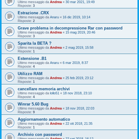
Ultimo messaggio da
Andrea
«
30 mar 2021, 19:49
Risposte:
3
Estrazione .CRX
Ultimo messaggio da
Anaru
«
16 dic 2019, 10:14
Risposte:
2
Grave problema in decompressione Rar con password
Ultimo messaggio da
Andrea
«
15 mag 2019, 20:46
Risposte:
3
Sparita la BETA ?
Ultimo messaggio da
Andrea
«
2 mag 2019, 15:58
Risposte:
1
Estensione .B1
Ultimo messaggio da
Anaru
«
6 mar 2019, 8:37
Risposte:
4
Utilizzo RAM
Ultimo messaggio da
Andrea
«
25 feb 2019, 23:12
Risposte:
1
cancellare memoria archivi
Ultimo messaggio da
lollo51
«
18 nov 2018, 23:10
Risposte:
4
Winrar 5.60 Bug
Ultimo messaggio da
Andrea
«
18 nov 2018, 22:03
Risposte:
9
Aggiornamento automatico
Ultimo messaggio da
Andrea
«
22 ott 2018, 21:35
Risposte:
1
Archivio con password
Ultimo messaggio da
Andrea
«
22 set 2018, 16:12