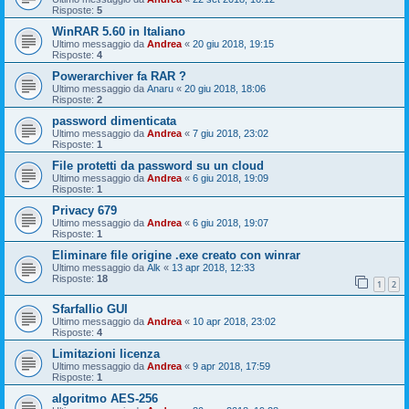
Risposte:
5
WinRAR 5.60 in Italiano
Ultimo messaggio da
Andrea
«
20 giu 2018, 19:15
Risposte:
4
Powerarchiver fa RAR ?
Ultimo messaggio da
Anaru
«
20 giu 2018, 18:06
Risposte:
2
password dimenticata
Ultimo messaggio da
Andrea
«
7 giu 2018, 23:02
Risposte:
1
File protetti da password su un cloud
Ultimo messaggio da
Andrea
«
6 giu 2018, 19:09
Risposte:
1
Privacy 679
Ultimo messaggio da
Andrea
«
6 giu 2018, 19:07
Risposte:
1
Eliminare file origine .exe creato con winrar
Ultimo messaggio da
Alk
«
13 apr 2018, 12:33
Risposte:
18
1
2
Sfarfallio GUI
Ultimo messaggio da
Andrea
«
10 apr 2018, 23:02
Risposte:
4
Limitazioni licenza
Ultimo messaggio da
Andrea
«
9 apr 2018, 17:59
Risposte:
1
algoritmo AES-256