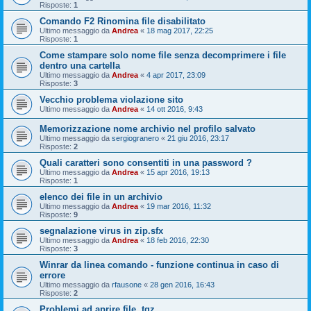
Risposte:
1
Comando F2 Rinomina file disabilitato
Ultimo messaggio da
Andrea
«
18 mag 2017, 22:25
Risposte:
1
Come stampare solo nome file senza decomprimere i file
dentro una cartella
Ultimo messaggio da
Andrea
«
4 apr 2017, 23:09
Risposte:
3
Vecchio problema violazione sito
Ultimo messaggio da
Andrea
«
14 ott 2016, 9:43
Memorizzazione nome archivio nel profilo salvato
Ultimo messaggio da
sergiogranero
«
21 giu 2016, 23:17
Risposte:
2
Quali caratteri sono consentiti in una password ?
Ultimo messaggio da
Andrea
«
15 apr 2016, 19:13
Risposte:
1
elenco dei file in un archivio
Ultimo messaggio da
Andrea
«
19 mar 2016, 11:32
Risposte:
9
segnalazione virus in zip.sfx
Ultimo messaggio da
Andrea
«
18 feb 2016, 22:30
Risposte:
3
Winrar da linea comando - funzione continua in caso di
errore
Ultimo messaggio da
rfausone
«
28 gen 2016, 16:43
Risposte:
2
Problemi ad aprire file .tgz