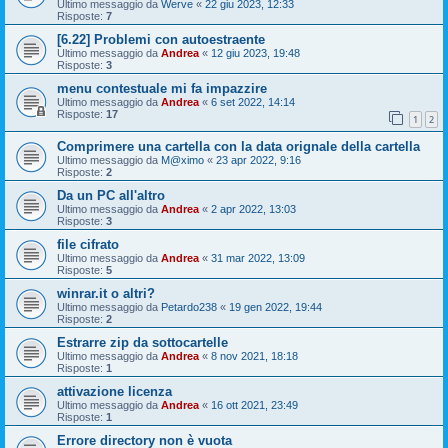
Ultimo messaggio da
Werve
«
22 giu 2023, 12:33
Risposte:
7
[6.22] Problemi con autoestraente
Ultimo messaggio da
Andrea
«
12 giu 2023, 19:48
Risposte:
3
menu contestuale mi fa impazzire
Ultimo messaggio da
Andrea
«
6 set 2022, 14:14
Risposte:
17
1
2
Comprimere una cartella con la data orignale della cartella
Ultimo messaggio da
M@ximo
«
23 apr 2022, 9:16
Risposte:
2
Da un PC all'altro
Ultimo messaggio da
Andrea
«
2 apr 2022, 13:03
Risposte:
3
file cifrato
Ultimo messaggio da
Andrea
«
31 mar 2022, 13:09
Risposte:
5
winrar.it o altri?
Ultimo messaggio da
Petardo238
«
19 gen 2022, 19:44
Risposte:
2
Estrarre zip da sottocartelle
Ultimo messaggio da
Andrea
«
8 nov 2021, 18:18
Risposte:
1
attivazione licenza
Ultimo messaggio da
Andrea
«
16 ott 2021, 23:49
Risposte:
1
Errore directory non è vuota