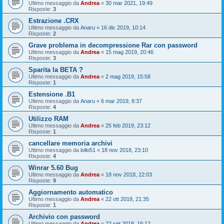
Ultimo messaggio da
Andrea
«
30 mar 2021, 19:49
Risposte:
3
Estrazione .CRX
Ultimo messaggio da
Anaru
«
16 dic 2019, 10:14
Risposte:
2
Grave problema in decompressione Rar con password
Ultimo messaggio da
Andrea
«
15 mag 2019, 20:46
Risposte:
3
Sparita la BETA ?
Ultimo messaggio da
Andrea
«
2 mag 2019, 15:58
Risposte:
1
Estensione .B1
Ultimo messaggio da
Anaru
«
6 mar 2019, 8:37
Risposte:
4
Utilizzo RAM
Ultimo messaggio da
Andrea
«
25 feb 2019, 23:12
Risposte:
1
cancellare memoria archivi
Ultimo messaggio da
lollo51
«
18 nov 2018, 23:10
Risposte:
4
Winrar 5.60 Bug
Ultimo messaggio da
Andrea
«
18 nov 2018, 22:03
Risposte:
9
Aggiornamento automatico
Ultimo messaggio da
Andrea
«
22 ott 2018, 21:35
Risposte:
1
Archivio con password
Ultimo messaggio da
Andrea
«
22 set 2018, 16:12