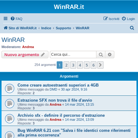
WinRAR.it
FAQ
Iscriviti
Login
C
Sito di WinRAR.it
Indice
Supporto
WinRAR
e
WinRAR
r
Moderatore:
Andrea
c
Cerca
Ricerca avan
Nuovo argomento
a
1
2
3
4
5
6
Prossimo
254 argomenti
Argomenti
Come creare autoestraenti superiori a 4GB
Ultimo messaggio da
DMD
«
30 apr 2024, 9:16
Risposte:
2
Estrazione SFX non trova il file d'avvio
Ultimo messaggio da
Andrea
«
14 mar 2024, 13:15
Risposte:
3
Archivio sfx - definire il percorso d'estrazione
Ultimo messaggio da
Andrea
«
14 mar 2024, 13:09
Risposte:
3
Bug WinRAR 6.21 con "Salva i file identici come riferimenti
alla prima occorrenza"