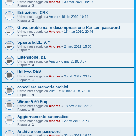
Ultimo messaggio da
Andrea
«
30 mar 2021, 19:49
Risposte:
3
Estrazione .CRX
Ultimo messaggio da
Anaru
«
16 dic 2019, 10:14
Risposte:
2
Grave problema in decompressione Rar con password
Ultimo messaggio da
Andrea
«
15 mag 2019, 20:46
Risposte:
3
Sparita la BETA ?
Ultimo messaggio da
Andrea
«
2 mag 2019, 15:58
Risposte:
1
Estensione .B1
Ultimo messaggio da
Anaru
«
6 mar 2019, 8:37
Risposte:
4
Utilizzo RAM
Ultimo messaggio da
Andrea
«
25 feb 2019, 23:12
Risposte:
1
cancellare memoria archivi
Ultimo messaggio da
lollo51
«
18 nov 2018, 23:10
Risposte:
4
Winrar 5.60 Bug
Ultimo messaggio da
Andrea
«
18 nov 2018, 22:03
Risposte:
9
Aggiornamento automatico
Ultimo messaggio da
Andrea
«
22 ott 2018, 21:35
Risposte:
1
Archivio con password
Ultimo messaggio da
Andrea
«
22 set 2018, 16:12