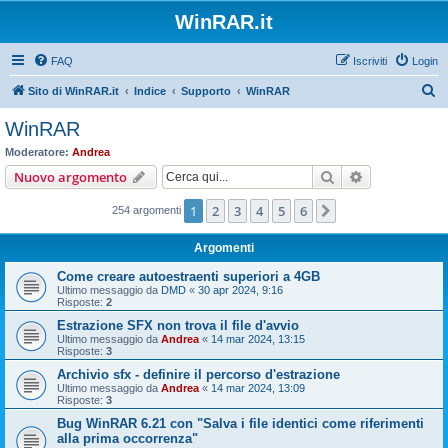
WinRAR.it
FAQ
Iscriviti
Login
C
Sito di WinRAR.it
Indice
Supporto
WinRAR
e
WinRAR
r
Moderatore:
Andrea
c
Cerca
Ricerca avan
Nuovo argomento
a
1
2
3
4
5
6
Prossimo
254 argomenti
Argomenti
Come creare autoestraenti superiori a 4GB
Ultimo messaggio da
DMD
«
30 apr 2024, 9:16
Risposte:
2
Estrazione SFX non trova il file d'avvio
Ultimo messaggio da
Andrea
«
14 mar 2024, 13:15
Risposte:
3
Archivio sfx - definire il percorso d'estrazione
Ultimo messaggio da
Andrea
«
14 mar 2024, 13:09
Risposte:
3
Bug WinRAR 6.21 con "Salva i file identici come riferimenti
alla prima occorrenza"