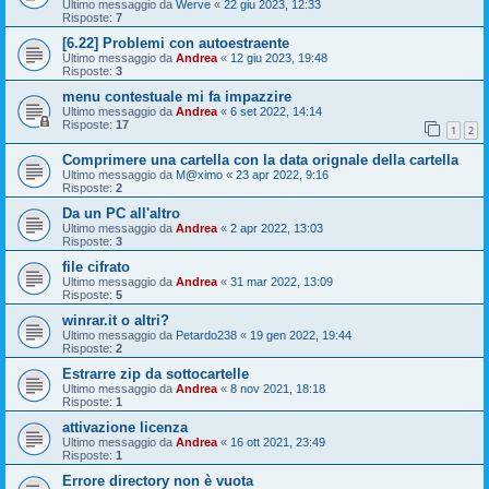
Ultimo messaggio da
Werve
«
22 giu 2023, 12:33
Risposte:
7
[6.22] Problemi con autoestraente
Ultimo messaggio da
Andrea
«
12 giu 2023, 19:48
Risposte:
3
menu contestuale mi fa impazzire
Ultimo messaggio da
Andrea
«
6 set 2022, 14:14
Risposte:
17
1
2
Comprimere una cartella con la data orignale della cartella
Ultimo messaggio da
M@ximo
«
23 apr 2022, 9:16
Risposte:
2
Da un PC all'altro
Ultimo messaggio da
Andrea
«
2 apr 2022, 13:03
Risposte:
3
file cifrato
Ultimo messaggio da
Andrea
«
31 mar 2022, 13:09
Risposte:
5
winrar.it o altri?
Ultimo messaggio da
Petardo238
«
19 gen 2022, 19:44
Risposte:
2
Estrarre zip da sottocartelle
Ultimo messaggio da
Andrea
«
8 nov 2021, 18:18
Risposte:
1
attivazione licenza
Ultimo messaggio da
Andrea
«
16 ott 2021, 23:49
Risposte:
1
Errore directory non è vuota