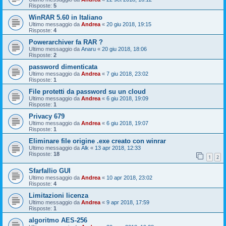
Risposte:
5
WinRAR 5.60 in Italiano
Ultimo messaggio da
Andrea
«
20 giu 2018, 19:15
Risposte:
4
Powerarchiver fa RAR ?
Ultimo messaggio da
Anaru
«
20 giu 2018, 18:06
Risposte:
2
password dimenticata
Ultimo messaggio da
Andrea
«
7 giu 2018, 23:02
Risposte:
1
File protetti da password su un cloud
Ultimo messaggio da
Andrea
«
6 giu 2018, 19:09
Risposte:
1
Privacy 679
Ultimo messaggio da
Andrea
«
6 giu 2018, 19:07
Risposte:
1
Eliminare file origine .exe creato con winrar
Ultimo messaggio da
Alk
«
13 apr 2018, 12:33
Risposte:
18
1
2
Sfarfallio GUI
Ultimo messaggio da
Andrea
«
10 apr 2018, 23:02
Risposte:
4
Limitazioni licenza
Ultimo messaggio da
Andrea
«
9 apr 2018, 17:59
Risposte:
1
algoritmo AES-256