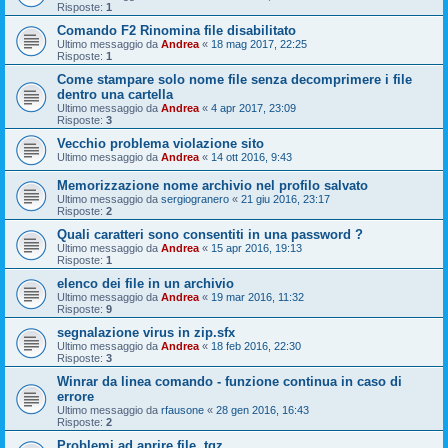
Risposte:
1
Comando F2 Rinomina file disabilitato
Ultimo messaggio da
Andrea
«
18 mag 2017, 22:25
Risposte:
1
Come stampare solo nome file senza decomprimere i file
dentro una cartella
Ultimo messaggio da
Andrea
«
4 apr 2017, 23:09
Risposte:
3
Vecchio problema violazione sito
Ultimo messaggio da
Andrea
«
14 ott 2016, 9:43
Memorizzazione nome archivio nel profilo salvato
Ultimo messaggio da
sergiogranero
«
21 giu 2016, 23:17
Risposte:
2
Quali caratteri sono consentiti in una password ?
Ultimo messaggio da
Andrea
«
15 apr 2016, 19:13
Risposte:
1
elenco dei file in un archivio
Ultimo messaggio da
Andrea
«
19 mar 2016, 11:32
Risposte:
9
segnalazione virus in zip.sfx
Ultimo messaggio da
Andrea
«
18 feb 2016, 22:30
Risposte:
3
Winrar da linea comando - funzione continua in caso di
errore
Ultimo messaggio da
rfausone
«
28 gen 2016, 16:43
Risposte:
2
Problemi ad aprire file .tgz