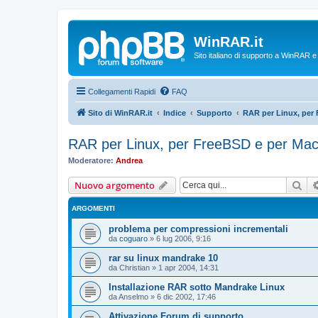
WinRAR.it
Sito italiano di supporto a WinRAR 
Collegamenti Rapidi
FAQ
Sito di WinRAR.it
Indice
Supporto
RAR per Linux, per
RAR per Linux, per FreeBSD e per M
Moderatore:
Andrea
Cer
Nuovo argomento
ARGOMENTI
problema per compressioni incrementali
da
coguaro
»
6 lug 2006, 9:16
rar su linux mandrake 10
da
Christian
»
1 apr 2004, 14:31
Installazione RAR sotto Mandrake Linux
da
Anselmo
»
6 dic 2002, 17:46
Attivazione Forum di supporto