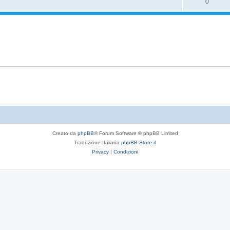
R
0
s
s
o
i
t
p
s
s
e
o
t
p
s
e
o
t
s
e
t
e
Creato da
phpBB
® Forum Software © phpBB Limited
Traduzione Italiana
phpBB-Store.it
Privacy
|
Condizioni