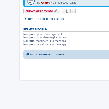
da
Andrea
»
14 mag 2002, 22:21
Nuovo argomento
Torna all’Indice della Board
PERMESSI FORUM
Non puoi
aprire nuovi argomenti
Non puoi
rispondere negli argomenti
Non puoi
modificare i tuoi messaggi
Non puoi
cancellare i tuoi messaggi
Sito di WinRAR.it
Indice