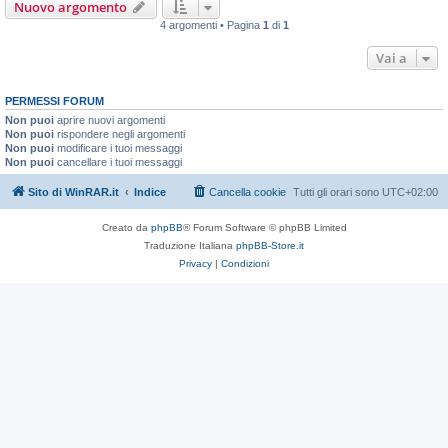
Nuovo argomento
4 argomenti • Pagina
1
di
1
Vai a
PERMESSI FORUM
Non puoi
aprire nuovi argomenti
Non puoi
rispondere negli argomenti
Non puoi
modificare i tuoi messaggi
Non puoi
cancellare i tuoi messaggi
Sito di WinRAR.it
Indice
Cancella cookie
Tutti gli orari sono
UTC+02:00
Creato da
phpBB
® Forum Software © phpBB Limited
Traduzione Italiana
phpBB-Store.it
Privacy
|
Condizioni