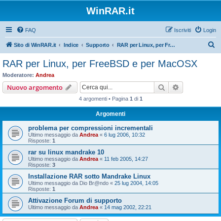
WinRAR.it
FAQ
Iscriviti
Login
C
Sito di WinRAR.it
Indice
Supporto
RAR per Linux, per FreeBSD e per MacOSX
e
RAR per Linux, per FreeBSD e per MacOSX
r
Moderatore:
Andrea
c
Cerca
Ricerca avan
Nuovo argomento
a
4 argomenti • Pagina
1
di
1
Argomenti
problema per compressioni incrementali
Ultimo messaggio da
Andrea
«
6 lug 2006, 10:32
Risposte:
1
rar su linux mandrake 10
Ultimo messaggio da
Andrea
«
11 feb 2005, 14:27
Risposte:
3
Installazione RAR sotto Mandrake Linux
Ultimo messaggio da
Dio Br@ndo
«
25 lug 2004, 14:05
Risposte:
1
Attivazione Forum di supporto
Ultimo messaggio da
Andrea
«
14 mag 2002, 22:21