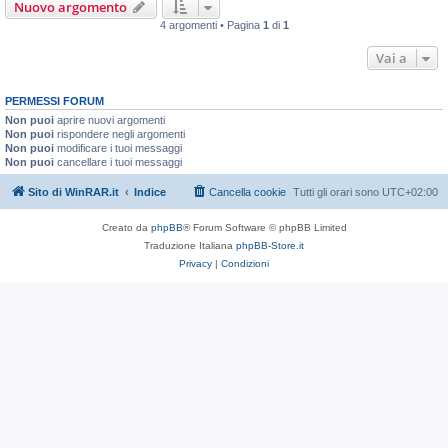
Nuovo argomento
4 argomenti • Pagina
1
di
1
Vai a
PERMESSI FORUM
Non puoi
aprire nuovi argomenti
Non puoi
rispondere negli argomenti
Non puoi
modificare i tuoi messaggi
Non puoi
cancellare i tuoi messaggi
Sito di WinRAR.it
Indice
Cancella cookie
Tutti gli orari sono
UTC+02:00
Creato da
phpBB
® Forum Software © phpBB Limited
Traduzione Italiana
phpBB-Store.it
Privacy
|
Condizioni