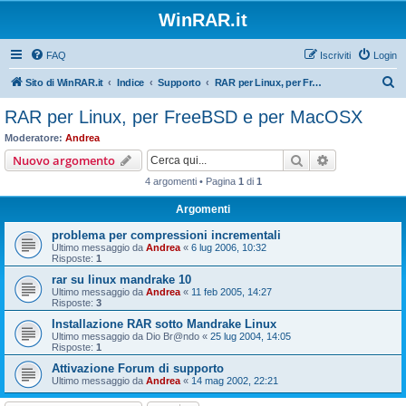
WinRAR.it
FAQ
Iscriviti
Login
C
Sito di WinRAR.it
Indice
Supporto
RAR per Linux, per FreeBSD e per MacOSX
e
RAR per Linux, per FreeBSD e per MacOSX
r
Moderatore:
Andrea
c
Cerca
Ricerca avan
Nuovo argomento
a
4 argomenti • Pagina
1
di
1
Argomenti
problema per compressioni incrementali
Ultimo messaggio da
Andrea
«
6 lug 2006, 10:32
Risposte:
1
rar su linux mandrake 10
Ultimo messaggio da
Andrea
«
11 feb 2005, 14:27
Risposte:
3
Installazione RAR sotto Mandrake Linux
Ultimo messaggio da
Dio Br@ndo
«
25 lug 2004, 14:05
Risposte:
1
Attivazione Forum di supporto
Ultimo messaggio da
Andrea
«
14 mag 2002, 22:21