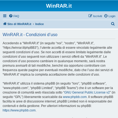
WinRAR.it
FAQ
Iscriviti
Login
C
Sito di WinRAR.it
Indice
e
WinRAR.it - Condizioni d’uso
r
c
Accedendo a “WinRAR.it” (in seguito “noi”, “nostro”, “WinRAR.it”,
“https://winrar.it/phpBB3”), l’utente accetta di essere vincolato legalmente alle
a
seguenti condizioni d’uso. Se non accetti di essere limitato legalmente dalle
condizioni d’uso seguenti non utilizzare i servizi offerti da “WinRAR.it”. Le
condizioni d’uso possono cambiare in qualunque momento, sarà nostra
premura avvisarti di tali modifiche, benché sia opportuno controllare con
frequenza queste pagine per eventuali modifiche, dato che l’uso dei servizi di
“WinRAR.it” implica la completa accettazione delle condizioni d’uso.
“WinRAR.it” utilizza il sistema phpBB (in seguito “loro”, “phpBB software”,
“www.phpbb.com”, “phpBB Limited”, “phpBB Teams”) che è un software per la
creazione di comunità web rilasciata sotto “
GNU General Public License v2
” (in
seguito “GPL”) liberamente scaricabile da
www.phpbb.com
. Il software phpBB
facilita le aree di discussione internet; phpBB Limited non è responsabile dei
contenuti e della gestione. Per ulteriori informazioni su phpBB:
https://www.phpbb.com
.