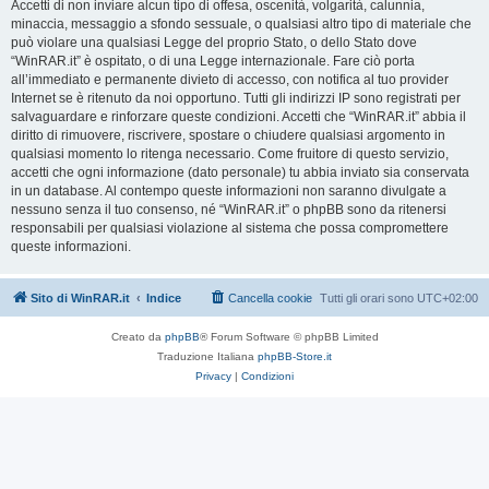
Accetti di non inviare alcun tipo di offesa, oscenità, volgarità, calunnia,
minaccia, messaggio a sfondo sessuale, o qualsiasi altro tipo di materiale che
può violare una qualsiasi Legge del proprio Stato, o dello Stato dove
“WinRAR.it” è ospitato, o di una Legge internazionale. Fare ciò porta
all’immediato e permanente divieto di accesso, con notifica al tuo provider
Internet se è ritenuto da noi opportuno. Tutti gli indirizzi IP sono registrati per
salvaguardare e rinforzare queste condizioni. Accetti che “WinRAR.it” abbia il
diritto di rimuovere, riscrivere, spostare o chiudere qualsiasi argomento in
qualsiasi momento lo ritenga necessario. Come fruitore di questo servizio,
accetti che ogni informazione (dato personale) tu abbia inviato sia conservata
in un database. Al contempo queste informazioni non saranno divulgate a
nessuno senza il tuo consenso, né “WinRAR.it” o phpBB sono da ritenersi
responsabili per qualsiasi violazione al sistema che possa compromettere
queste informazioni.
Sito di WinRAR.it
Indice
Cancella cookie
Tutti gli orari sono
UTC+02:00
Creato da
phpBB
® Forum Software © phpBB Limited
Traduzione Italiana
phpBB-Store.it
Privacy
|
Condizioni