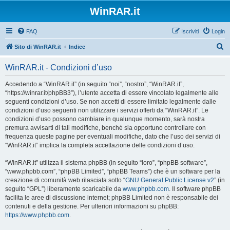
WinRAR.it
FAQ
Iscriviti
Login
C
Sito di WinRAR.it
Indice
e
WinRAR.it - Condizioni d’uso
r
c
Accedendo a “WinRAR.it” (in seguito “noi”, “nostro”, “WinRAR.it”,
“https://winrar.it/phpBB3”), l’utente accetta di essere vincolato legalmente alle
a
seguenti condizioni d’uso. Se non accetti di essere limitato legalmente dalle
condizioni d’uso seguenti non utilizzare i servizi offerti da “WinRAR.it”. Le
condizioni d’uso possono cambiare in qualunque momento, sarà nostra
premura avvisarti di tali modifiche, benché sia opportuno controllare con
frequenza queste pagine per eventuali modifiche, dato che l’uso dei servizi di
“WinRAR.it” implica la completa accettazione delle condizioni d’uso.
“WinRAR.it” utilizza il sistema phpBB (in seguito “loro”, “phpBB software”,
“www.phpbb.com”, “phpBB Limited”, “phpBB Teams”) che è un software per la
creazione di comunità web rilasciata sotto “
GNU General Public License v2
” (in
seguito “GPL”) liberamente scaricabile da
www.phpbb.com
. Il software phpBB
facilita le aree di discussione internet; phpBB Limited non è responsabile dei
contenuti e della gestione. Per ulteriori informazioni su phpBB:
https://www.phpbb.com
.