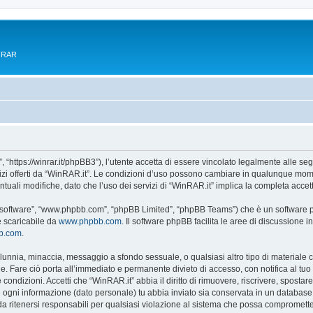
e RAR
 “https://winrar.it/phpBB3”), l’utente accetta di essere vincolato legalmente alle seg
vizi offerti da “WinRAR.it”. Le condizioni d’uso possono cambiare in qualunque mome
uali modifiche, dato che l’uso dei servizi di “WinRAR.it” implica la completa accet
B software”, “www.phpbb.com”, “phpBB Limited”, “phpBB Teams”) che è un software pe
e scaricabile da
www.phpbb.com
. Il software phpBB facilita le aree di discussione
bb.com
.
 calunnia, minaccia, messaggio a sfondo sessuale, o qualsiasi altro tipo di materiale
. Fare ciò porta all’immediato e permanente divieto di accesso, con notifica al tuo pr
e condizioni. Accetti che “WinRAR.it” abbia il diritto di rimuovere, riscrivere, spos
he ogni informazione (dato personale) tu abbia inviato sia conservata in un databa
 ritenersi responsabili per qualsiasi violazione al sistema che possa compromette