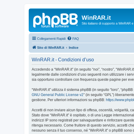
WinRAR.it
Sito italiano di supporto a WinRAR 
Collegamenti Rapidi
FAQ
Sito di WinRAR.it
Indice
WinRAR.it - Condizioni d’uso
Accedendo a “WinRAR.it” (in seguito “noi”, “nostro”, “WinRAR.it”,
legalmente dalle condizioni d’uso seguenti non utilizzare i ser
sia opportuno controllare con frequenza queste pagine per event
“WinRAR.it” utilizza il sistema phpBB (in seguito “loro”, “phpB
GNU General Public License v2
” (in seguito “GPL”) liberament
gestione. Per ulteriori informazioni su phpBB:
https://www.php
Accetti di non inviare alcun tipo di offesa, oscenità, volgarità,
Stato dove “WinRAR.it” è ospitato, o di una Legge internazionale
indirizzi IP sono registrati per salvaguardare e rinforzare quest
ritenga necessario. Come fruitore di questo servizio, accetti c
nessuno senza il tuo consenso, né “WinRAR.it” o phpBB sono da