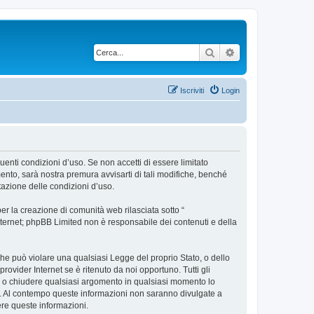
Cerca
Ricerca avanzata
Iscriviti
Login
uenti condizioni d’uso. Se non accetti di essere limitato
nto, sarà nostra premura avvisarti di tali modifiche, benché
tazione delle condizioni d’uso.
r la creazione di comunità web rilasciata sotto “
 internet; phpBB Limited non è responsabile dei contenuti e della
 che può violare una qualsiasi Legge del proprio Stato, o dello
ovider Internet se è ritenuto da noi opportuno. Tutti gli
tare o chiudere qualsiasi argomento in qualsiasi momento lo
se. Al contempo queste informazioni non saranno divulgate a
re queste informazioni.