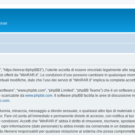
e RAR
 “https://winrar.it/phpBB3”), l’utente accetta di essere vincolato legalmente alle seg
vizi offerti da “WinRAR.it”. Le condizioni d’uso possono cambiare in qualunque mome
uali modifiche, dato che l’uso dei servizi di “WinRAR.it” implica la completa accet
B software”, “www.phpbb.com”, “phpBB Limited”, “phpBB Teams”) che è un software pe
e scaricabile da
www.phpbb.com
. Il software phpBB facilita le aree di discussione
bb.com
.
 calunnia, minaccia, messaggio a sfondo sessuale, o qualsiasi altro tipo di materiale
. Fare ciò porta all’immediato e permanente divieto di accesso, con notifica al tuo pr
e condizioni. Accetti che “WinRAR.it” abbia il diritto di rimuovere, riscrivere, spos
he ogni informazione (dato personale) tu abbia inviato sia conservata in un databa
 ritenersi responsabili per qualsiasi violazione al sistema che possa compromette