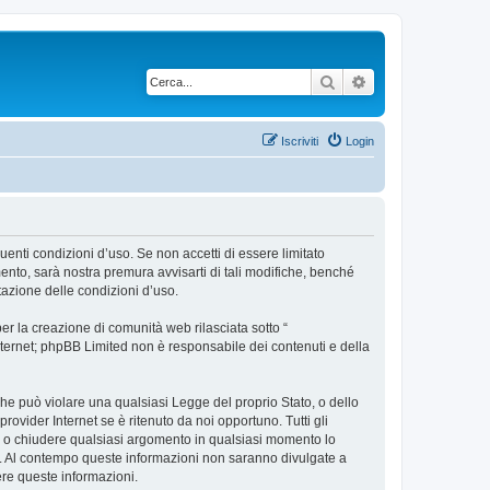
Cerca
Ricerca avanzata
Iscriviti
Login
uenti condizioni d’uso. Se non accetti di essere limitato
nto, sarà nostra premura avvisarti di tali modifiche, benché
tazione delle condizioni d’uso.
r la creazione di comunità web rilasciata sotto “
 internet; phpBB Limited non è responsabile dei contenuti e della
 che può violare una qualsiasi Legge del proprio Stato, o dello
ovider Internet se è ritenuto da noi opportuno. Tutti gli
tare o chiudere qualsiasi argomento in qualsiasi momento lo
se. Al contempo queste informazioni non saranno divulgate a
re queste informazioni.