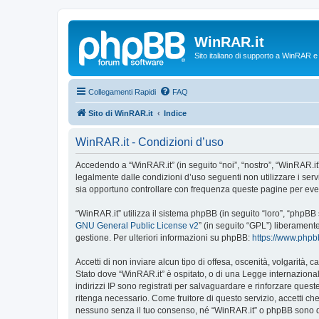
WinRAR.it
Sito italiano di supporto a WinRAR 
Collegamenti Rapidi
FAQ
Sito di WinRAR.it
Indice
WinRAR.it - Condizioni d’uso
Accedendo a “WinRAR.it” (in seguito “noi”, “nostro”, “WinRAR.it”,
legalmente dalle condizioni d’uso seguenti non utilizzare i ser
sia opportuno controllare con frequenza queste pagine per event
“WinRAR.it” utilizza il sistema phpBB (in seguito “loro”, “phpB
GNU General Public License v2
” (in seguito “GPL”) liberament
gestione. Per ulteriori informazioni su phpBB:
https://www.php
Accetti di non inviare alcun tipo di offesa, oscenità, volgarità,
Stato dove “WinRAR.it” è ospitato, o di una Legge internazionale
indirizzi IP sono registrati per salvaguardare e rinforzare quest
ritenga necessario. Come fruitore di questo servizio, accetti c
nessuno senza il tuo consenso, né “WinRAR.it” o phpBB sono da