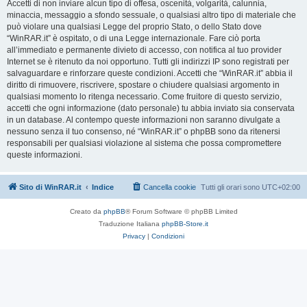
Accetti di non inviare alcun tipo di offesa, oscenità, volgarità, calunnia,
minaccia, messaggio a sfondo sessuale, o qualsiasi altro tipo di materiale che
può violare una qualsiasi Legge del proprio Stato, o dello Stato dove
“WinRAR.it” è ospitato, o di una Legge internazionale. Fare ciò porta
all’immediato e permanente divieto di accesso, con notifica al tuo provider
Internet se è ritenuto da noi opportuno. Tutti gli indirizzi IP sono registrati per
salvaguardare e rinforzare queste condizioni. Accetti che “WinRAR.it” abbia il
diritto di rimuovere, riscrivere, spostare o chiudere qualsiasi argomento in
qualsiasi momento lo ritenga necessario. Come fruitore di questo servizio,
accetti che ogni informazione (dato personale) tu abbia inviato sia conservata
in un database. Al contempo queste informazioni non saranno divulgate a
nessuno senza il tuo consenso, né “WinRAR.it” o phpBB sono da ritenersi
responsabili per qualsiasi violazione al sistema che possa compromettere
queste informazioni.
Sito di WinRAR.it
Indice
Cancella cookie
Tutti gli orari sono
UTC+02:00
Creato da
phpBB
® Forum Software © phpBB Limited
Traduzione Italiana
phpBB-Store.it
Privacy
|
Condizioni