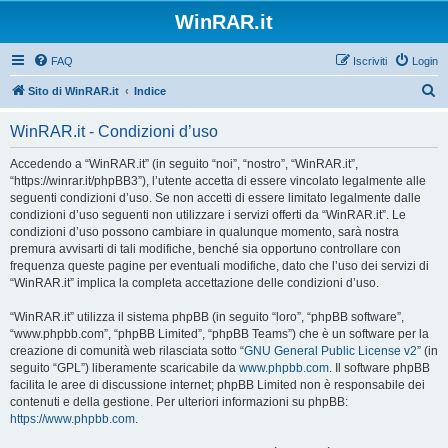
WinRAR.it
FAQ
Iscriviti
Login
C
Sito di WinRAR.it
Indice
e
WinRAR.it - Condizioni d’uso
r
c
Accedendo a “WinRAR.it” (in seguito “noi”, “nostro”, “WinRAR.it”,
“https://winrar.it/phpBB3”), l’utente accetta di essere vincolato legalmente alle
a
seguenti condizioni d’uso. Se non accetti di essere limitato legalmente dalle
condizioni d’uso seguenti non utilizzare i servizi offerti da “WinRAR.it”. Le
condizioni d’uso possono cambiare in qualunque momento, sarà nostra
premura avvisarti di tali modifiche, benché sia opportuno controllare con
frequenza queste pagine per eventuali modifiche, dato che l’uso dei servizi di
“WinRAR.it” implica la completa accettazione delle condizioni d’uso.
“WinRAR.it” utilizza il sistema phpBB (in seguito “loro”, “phpBB software”,
“www.phpbb.com”, “phpBB Limited”, “phpBB Teams”) che è un software per la
creazione di comunità web rilasciata sotto “
GNU General Public License v2
” (in
seguito “GPL”) liberamente scaricabile da
www.phpbb.com
. Il software phpBB
facilita le aree di discussione internet; phpBB Limited non è responsabile dei
contenuti e della gestione. Per ulteriori informazioni su phpBB:
https://www.phpbb.com
.