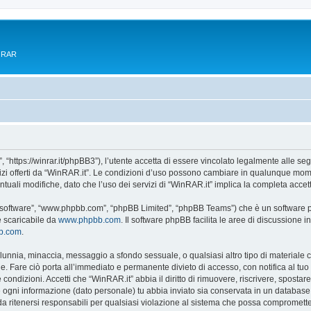
e RAR
 “https://winrar.it/phpBB3”), l’utente accetta di essere vincolato legalmente alle seg
vizi offerti da “WinRAR.it”. Le condizioni d’uso possono cambiare in qualunque mome
uali modifiche, dato che l’uso dei servizi di “WinRAR.it” implica la completa accet
B software”, “www.phpbb.com”, “phpBB Limited”, “phpBB Teams”) che è un software pe
e scaricabile da
www.phpbb.com
. Il software phpBB facilita le aree di discussione
bb.com
.
 calunnia, minaccia, messaggio a sfondo sessuale, o qualsiasi altro tipo di materiale
. Fare ciò porta all’immediato e permanente divieto di accesso, con notifica al tuo pr
e condizioni. Accetti che “WinRAR.it” abbia il diritto di rimuovere, riscrivere, spos
he ogni informazione (dato personale) tu abbia inviato sia conservata in un databa
 ritenersi responsabili per qualsiasi violazione al sistema che possa compromette