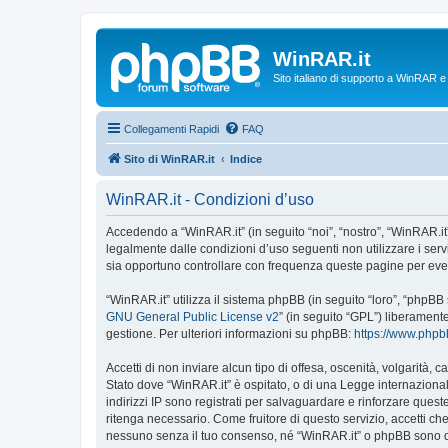
WinRAR.it
Sito italiano di supporto a WinRAR 
Collegamenti Rapidi
FAQ
Sito di WinRAR.it
Indice
WinRAR.it - Condizioni d’uso
Accedendo a “WinRAR.it” (in seguito “noi”, “nostro”, “WinRAR.it”,
legalmente dalle condizioni d’uso seguenti non utilizzare i ser
sia opportuno controllare con frequenza queste pagine per event
“WinRAR.it” utilizza il sistema phpBB (in seguito “loro”, “phpB
GNU General Public License v2
” (in seguito “GPL”) liberament
gestione. Per ulteriori informazioni su phpBB:
https://www.php
Accetti di non inviare alcun tipo di offesa, oscenità, volgarità,
Stato dove “WinRAR.it” è ospitato, o di una Legge internazionale
indirizzi IP sono registrati per salvaguardare e rinforzare quest
ritenga necessario. Come fruitore di questo servizio, accetti c
nessuno senza il tuo consenso, né “WinRAR.it” o phpBB sono da