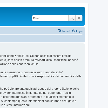
Cerca
Ricerca avanzata
Iscriviti
Login
uenti condizioni d’uso. Se non accetti di essere limitato
nto, sarà nostra premura avvisarti di tali modifiche, benché
tazione delle condizioni d’uso.
r la creazione di comunità web rilasciata sotto “
 internet; phpBB Limited non è responsabile dei contenuti e della
 che può violare una qualsiasi Legge del proprio Stato, o dello
ovider Internet se è ritenuto da noi opportuno. Tutti gli
tare o chiudere qualsiasi argomento in qualsiasi momento lo
se. Al contempo queste informazioni non saranno divulgate a
re queste informazioni.