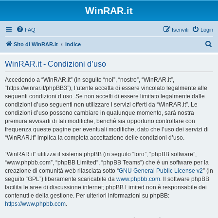
WinRAR.it
FAQ
Iscriviti
Login
C
Sito di WinRAR.it
Indice
e
WinRAR.it - Condizioni d’uso
r
c
Accedendo a “WinRAR.it” (in seguito “noi”, “nostro”, “WinRAR.it”,
“https://winrar.it/phpBB3”), l’utente accetta di essere vincolato legalmente alle
a
seguenti condizioni d’uso. Se non accetti di essere limitato legalmente dalle
condizioni d’uso seguenti non utilizzare i servizi offerti da “WinRAR.it”. Le
condizioni d’uso possono cambiare in qualunque momento, sarà nostra
premura avvisarti di tali modifiche, benché sia opportuno controllare con
frequenza queste pagine per eventuali modifiche, dato che l’uso dei servizi di
“WinRAR.it” implica la completa accettazione delle condizioni d’uso.
“WinRAR.it” utilizza il sistema phpBB (in seguito “loro”, “phpBB software”,
“www.phpbb.com”, “phpBB Limited”, “phpBB Teams”) che è un software per la
creazione di comunità web rilasciata sotto “
GNU General Public License v2
” (in
seguito “GPL”) liberamente scaricabile da
www.phpbb.com
. Il software phpBB
facilita le aree di discussione internet; phpBB Limited non è responsabile dei
contenuti e della gestione. Per ulteriori informazioni su phpBB:
https://www.phpbb.com
.