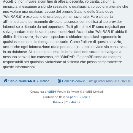
Accetti di non inviare alcun tipo di offesa, oscenità, volgarità, calunnia,
minaccia, messaggio a sfondo sessuale, o qualsiasi altro tipo di materiale che
può violare una qualsiasi Legge del proprio Stato, o dello Stato dove
“WinRAR.it” è ospitato, o di una Legge internazionale. Fare ciò porta
all’immediato e permanente divieto di accesso, con notifica al tuo provider
Internet se è ritenuto da noi opportuno. Tutti gli indirizzi IP sono registrati per
salvaguardare e rinforzare queste condizioni. Accetti che “WinRAR.it” abbia il
diritto di rimuovere, riscrivere, spostare o chiudere qualsiasi argomento in
qualsiasi momento lo ritenga necessario. Come fruitore di questo servizio,
accetti che ogni informazione (dato personale) tu abbia inviato sia conservata
in un database. Al contempo queste informazioni non saranno divulgate a
nessuno senza il tuo consenso, né “WinRAR.it” o phpBB sono da ritenersi
responsabili per qualsiasi violazione al sistema che possa compromettere
queste informazioni.
Sito di WinRAR.it
Indice
Cancella cookie
Tutti gli orari sono
UTC+02:00
Creato da
phpBB
® Forum Software © phpBB Limited
Traduzione Italiana
phpBB-Store.it
Privacy
|
Condizioni