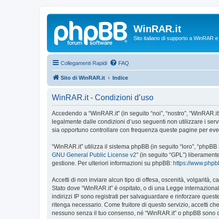
WinRAR.it
Sito italiano di supporto a WinRAR 
Collegamenti Rapidi
FAQ
Sito di WinRAR.it
Indice
WinRAR.it - Condizioni d’uso
Accedendo a “WinRAR.it” (in seguito “noi”, “nostro”, “WinRAR.it”,
legalmente dalle condizioni d’uso seguenti non utilizzare i ser
sia opportuno controllare con frequenza queste pagine per event
“WinRAR.it” utilizza il sistema phpBB (in seguito “loro”, “phpB
GNU General Public License v2
” (in seguito “GPL”) liberament
gestione. Per ulteriori informazioni su phpBB:
https://www.php
Accetti di non inviare alcun tipo di offesa, oscenità, volgarità,
Stato dove “WinRAR.it” è ospitato, o di una Legge internazionale
indirizzi IP sono registrati per salvaguardare e rinforzare quest
ritenga necessario. Come fruitore di questo servizio, accetti c
nessuno senza il tuo consenso, né “WinRAR.it” o phpBB sono da