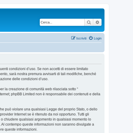
Cerca
Ricerca avanzata
Iscriviti
Login
uenti condizioni d’uso. Se non accetti di essere limitato
nto, sarà nostra premura avvisarti di tali modifiche, benché
tazione delle condizioni d’uso.
r la creazione di comunità web rilasciata sotto “
 internet; phpBB Limited non è responsabile dei contenuti e della
 che può violare una qualsiasi Legge del proprio Stato, o dello
ovider Internet se è ritenuto da noi opportuno. Tutti gli
tare o chiudere qualsiasi argomento in qualsiasi momento lo
se. Al contempo queste informazioni non saranno divulgate a
re queste informazioni.