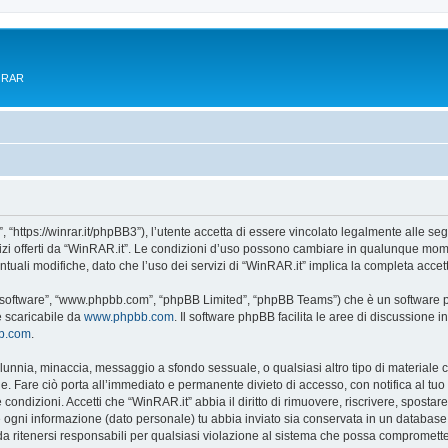
e RAR
 “https://winrar.it/phpBB3”), l’utente accetta di essere vincolato legalmente alle seg
vizi offerti da “WinRAR.it”. Le condizioni d’uso possono cambiare in qualunque mome
uali modifiche, dato che l’uso dei servizi di “WinRAR.it” implica la completa accet
B software”, “www.phpbb.com”, “phpBB Limited”, “phpBB Teams”) che è un software pe
e scaricabile da
www.phpbb.com
. Il software phpBB facilita le aree di discussione
bb.com
.
 calunnia, minaccia, messaggio a sfondo sessuale, o qualsiasi altro tipo di materiale
. Fare ciò porta all’immediato e permanente divieto di accesso, con notifica al tuo pr
e condizioni. Accetti che “WinRAR.it” abbia il diritto di rimuovere, riscrivere, spos
he ogni informazione (dato personale) tu abbia inviato sia conservata in un databa
 ritenersi responsabili per qualsiasi violazione al sistema che possa compromette