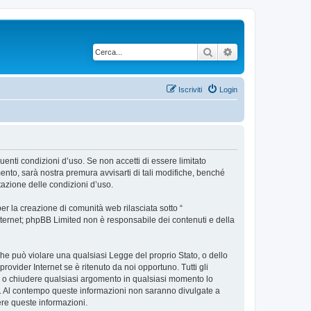
Cerca
Ricerca avanzata
Iscriviti
Login
uenti condizioni d’uso. Se non accetti di essere limitato
nto, sarà nostra premura avvisarti di tali modifiche, benché
tazione delle condizioni d’uso.
r la creazione di comunità web rilasciata sotto “
 internet; phpBB Limited non è responsabile dei contenuti e della
 che può violare una qualsiasi Legge del proprio Stato, o dello
ovider Internet se è ritenuto da noi opportuno. Tutti gli
tare o chiudere qualsiasi argomento in qualsiasi momento lo
se. Al contempo queste informazioni non saranno divulgate a
re queste informazioni.