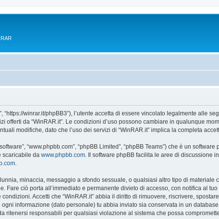
e RAR
 “https://winrar.it/phpBB3”), l’utente accetta di essere vincolato legalmente alle seg
vizi offerti da “WinRAR.it”. Le condizioni d’uso possono cambiare in qualunque mome
uali modifiche, dato che l’uso dei servizi di “WinRAR.it” implica la completa accet
B software”, “www.phpbb.com”, “phpBB Limited”, “phpBB Teams”) che è un software pe
e scaricabile da
www.phpbb.com
. Il software phpBB facilita le aree di discussione
bb.com
.
 calunnia, minaccia, messaggio a sfondo sessuale, o qualsiasi altro tipo di materiale
. Fare ciò porta all’immediato e permanente divieto di accesso, con notifica al tuo pr
e condizioni. Accetti che “WinRAR.it” abbia il diritto di rimuovere, riscrivere, spos
he ogni informazione (dato personale) tu abbia inviato sia conservata in un databa
 ritenersi responsabili per qualsiasi violazione al sistema che possa compromette