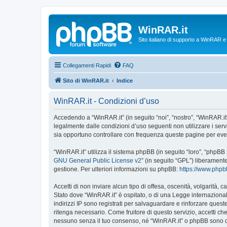
WinRAR.it
Sito italiano di supporto a WinRAR 
Collegamenti Rapidi
FAQ
Sito di WinRAR.it
Indice
WinRAR.it - Condizioni d’uso
Accedendo a “WinRAR.it” (in seguito “noi”, “nostro”, “WinRAR.it”,
legalmente dalle condizioni d’uso seguenti non utilizzare i ser
sia opportuno controllare con frequenza queste pagine per event
“WinRAR.it” utilizza il sistema phpBB (in seguito “loro”, “phpB
GNU General Public License v2
” (in seguito “GPL”) liberament
gestione. Per ulteriori informazioni su phpBB:
https://www.php
Accetti di non inviare alcun tipo di offesa, oscenità, volgarità,
Stato dove “WinRAR.it” è ospitato, o di una Legge internazionale
indirizzi IP sono registrati per salvaguardare e rinforzare quest
ritenga necessario. Come fruitore di questo servizio, accetti c
nessuno senza il tuo consenso, né “WinRAR.it” o phpBB sono da