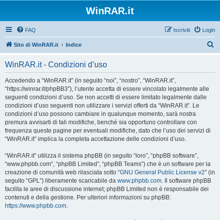
WinRAR.it
FAQ
Iscriviti
Login
C
Sito di WinRAR.it
Indice
e
WinRAR.it - Condizioni d’uso
r
c
Accedendo a “WinRAR.it” (in seguito “noi”, “nostro”, “WinRAR.it”,
“https://winrar.it/phpBB3”), l’utente accetta di essere vincolato legalmente alle
a
seguenti condizioni d’uso. Se non accetti di essere limitato legalmente dalle
condizioni d’uso seguenti non utilizzare i servizi offerti da “WinRAR.it”. Le
condizioni d’uso possono cambiare in qualunque momento, sarà nostra
premura avvisarti di tali modifiche, benché sia opportuno controllare con
frequenza queste pagine per eventuali modifiche, dato che l’uso dei servizi di
“WinRAR.it” implica la completa accettazione delle condizioni d’uso.
“WinRAR.it” utilizza il sistema phpBB (in seguito “loro”, “phpBB software”,
“www.phpbb.com”, “phpBB Limited”, “phpBB Teams”) che è un software per la
creazione di comunità web rilasciata sotto “
GNU General Public License v2
” (in
seguito “GPL”) liberamente scaricabile da
www.phpbb.com
. Il software phpBB
facilita le aree di discussione internet; phpBB Limited non è responsabile dei
contenuti e della gestione. Per ulteriori informazioni su phpBB:
https://www.phpbb.com
.