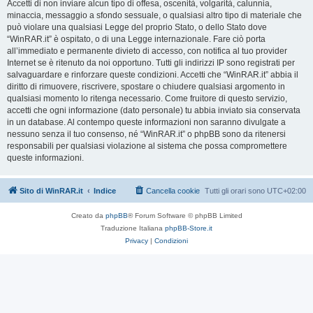
Accetti di non inviare alcun tipo di offesa, oscenità, volgarità, calunnia,
minaccia, messaggio a sfondo sessuale, o qualsiasi altro tipo di materiale che
può violare una qualsiasi Legge del proprio Stato, o dello Stato dove
“WinRAR.it” è ospitato, o di una Legge internazionale. Fare ciò porta
all’immediato e permanente divieto di accesso, con notifica al tuo provider
Internet se è ritenuto da noi opportuno. Tutti gli indirizzi IP sono registrati per
salvaguardare e rinforzare queste condizioni. Accetti che “WinRAR.it” abbia il
diritto di rimuovere, riscrivere, spostare o chiudere qualsiasi argomento in
qualsiasi momento lo ritenga necessario. Come fruitore di questo servizio,
accetti che ogni informazione (dato personale) tu abbia inviato sia conservata
in un database. Al contempo queste informazioni non saranno divulgate a
nessuno senza il tuo consenso, né “WinRAR.it” o phpBB sono da ritenersi
responsabili per qualsiasi violazione al sistema che possa compromettere
queste informazioni.
Sito di WinRAR.it
Indice
Cancella cookie
Tutti gli orari sono
UTC+02:00
Creato da
phpBB
® Forum Software © phpBB Limited
Traduzione Italiana
phpBB-Store.it
Privacy
|
Condizioni