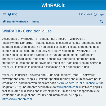
WinRAR.it
FAQ
Iscriviti
Login
C
Sito di WinRAR.it
Indice
e
WinRAR.it - Condizioni d’uso
r
c
Accedendo a “WinRAR.it” (in seguito “noi”, “nostro”, “WinRAR.it”,
“https://winrar.it/phpBB3”), l’utente accetta di essere vincolato legalmente alle
a
seguenti condizioni d’uso. Se non accetti di essere limitato legalmente dalle
condizioni d’uso seguenti non utilizzare i servizi offerti da “WinRAR.it”. Le
condizioni d’uso possono cambiare in qualunque momento, sarà nostra
premura avvisarti di tali modifiche, benché sia opportuno controllare con
frequenza queste pagine per eventuali modifiche, dato che l’uso dei servizi di
“WinRAR.it” implica la completa accettazione delle condizioni d’uso.
“WinRAR.it” utilizza il sistema phpBB (in seguito “loro”, “phpBB software”,
“www.phpbb.com”, “phpBB Limited”, “phpBB Teams”) che è un software per la
creazione di comunità web rilasciata sotto “
GNU General Public License v2
” (in
seguito “GPL”) liberamente scaricabile da
www.phpbb.com
. Il software phpBB
facilita le aree di discussione internet; phpBB Limited non è responsabile dei
contenuti e della gestione. Per ulteriori informazioni su phpBB:
https://www.phpbb.com
.