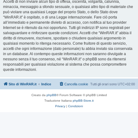
Accetti di non inviare alcun tipo di offesa, oscenità, volgarità, calunnia,
minaccia, messaggio a sfondo sessuale, o qualsiasi altro tipo di materiale che
può violare una qualsiasi Legge del proprio Stato, o dello Stato dove
“WinRAR.it” è ospitato, o di una Legge internazionale. Fare ciò porta
all’immediato e permanente divieto di accesso, con notifica al tuo provider
Internet se è ritenuto da noi opportuno. Tutti gli indirizzi IP sono registrati per
salvaguardare e rinforzare queste condizioni. Accetti che “WinRAR.it” abbia il
diritto di rimuovere, riscrivere, spostare o chiudere qualsiasi argomento in
qualsiasi momento lo ritenga necessario. Come fruitore di questo servizio,
accetti che ogni informazione (dato personale) tu abbia inviato sia conservata
in un database. Al contempo queste informazioni non saranno divulgate a
nessuno senza il tuo consenso, né “WinRAR.it” o phpBB sono da ritenersi
responsabili per qualsiasi violazione al sistema che possa compromettere
queste informazioni.
Sito di WinRAR.it
Indice
Cancella cookie
Tutti gli orari sono
UTC+02:00
Creato da
phpBB
® Forum Software © phpBB Limited
Traduzione Italiana
phpBB-Store.it
Privacy
|
Condizioni