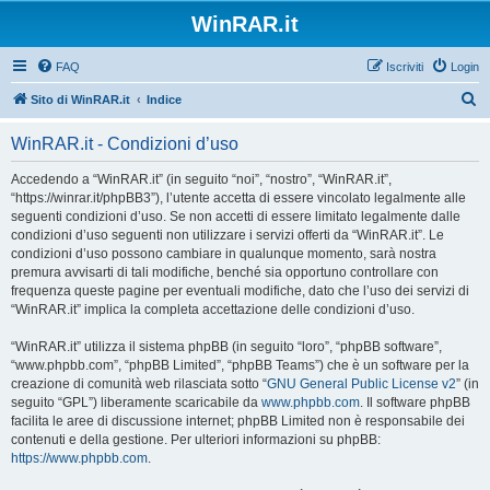
WinRAR.it
FAQ
Iscriviti
Login
C
Sito di WinRAR.it
Indice
e
WinRAR.it - Condizioni d’uso
r
c
Accedendo a “WinRAR.it” (in seguito “noi”, “nostro”, “WinRAR.it”,
“https://winrar.it/phpBB3”), l’utente accetta di essere vincolato legalmente alle
a
seguenti condizioni d’uso. Se non accetti di essere limitato legalmente dalle
condizioni d’uso seguenti non utilizzare i servizi offerti da “WinRAR.it”. Le
condizioni d’uso possono cambiare in qualunque momento, sarà nostra
premura avvisarti di tali modifiche, benché sia opportuno controllare con
frequenza queste pagine per eventuali modifiche, dato che l’uso dei servizi di
“WinRAR.it” implica la completa accettazione delle condizioni d’uso.
“WinRAR.it” utilizza il sistema phpBB (in seguito “loro”, “phpBB software”,
“www.phpbb.com”, “phpBB Limited”, “phpBB Teams”) che è un software per la
creazione di comunità web rilasciata sotto “
GNU General Public License v2
” (in
seguito “GPL”) liberamente scaricabile da
www.phpbb.com
. Il software phpBB
facilita le aree di discussione internet; phpBB Limited non è responsabile dei
contenuti e della gestione. Per ulteriori informazioni su phpBB:
https://www.phpbb.com
.