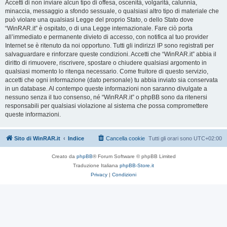
Accetti di non inviare alcun tipo di offesa, oscenità, volgarità, calunnia,
minaccia, messaggio a sfondo sessuale, o qualsiasi altro tipo di materiale che
può violare una qualsiasi Legge del proprio Stato, o dello Stato dove
“WinRAR.it” è ospitato, o di una Legge internazionale. Fare ciò porta
all’immediato e permanente divieto di accesso, con notifica al tuo provider
Internet se è ritenuto da noi opportuno. Tutti gli indirizzi IP sono registrati per
salvaguardare e rinforzare queste condizioni. Accetti che “WinRAR.it” abbia il
diritto di rimuovere, riscrivere, spostare o chiudere qualsiasi argomento in
qualsiasi momento lo ritenga necessario. Come fruitore di questo servizio,
accetti che ogni informazione (dato personale) tu abbia inviato sia conservata
in un database. Al contempo queste informazioni non saranno divulgate a
nessuno senza il tuo consenso, né “WinRAR.it” o phpBB sono da ritenersi
responsabili per qualsiasi violazione al sistema che possa compromettere
queste informazioni.
Sito di WinRAR.it
Indice
Cancella cookie
Tutti gli orari sono
UTC+02:00
Creato da
phpBB
® Forum Software © phpBB Limited
Traduzione Italiana
phpBB-Store.it
Privacy
|
Condizioni