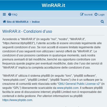
WinRAR.it
FAQ
Iscriviti
Login
C
Sito di WinRAR.it
Indice
e
WinRAR.it - Condizioni d’uso
r
c
Accedendo a “WinRAR.it” (in seguito “noi”, “nostro”, “WinRAR.it”,
“https://winrar.it/phpBB3”), l’utente accetta di essere vincolato legalmente alle
a
seguenti condizioni d’uso. Se non accetti di essere limitato legalmente dalle
condizioni d’uso seguenti non utilizzare i servizi offerti da “WinRAR.it”. Le
condizioni d’uso possono cambiare in qualunque momento, sarà nostra
premura avvisarti di tali modifiche, benché sia opportuno controllare con
frequenza queste pagine per eventuali modifiche, dato che l’uso dei servizi di
“WinRAR.it” implica la completa accettazione delle condizioni d’uso.
“WinRAR.it” utilizza il sistema phpBB (in seguito “loro”, “phpBB software”,
“www.phpbb.com”, “phpBB Limited”, “phpBB Teams”) che è un software per la
creazione di comunità web rilasciata sotto “
GNU General Public License v2
” (in
seguito “GPL”) liberamente scaricabile da
www.phpbb.com
. Il software phpBB
facilita le aree di discussione internet; phpBB Limited non è responsabile dei
contenuti e della gestione. Per ulteriori informazioni su phpBB:
https://www.phpbb.com
.