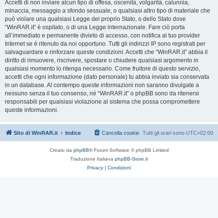
Accetti di non inviare alcun tipo di offesa, oscenità, volgarità, calunnia,
minaccia, messaggio a sfondo sessuale, o qualsiasi altro tipo di materiale che
può violare una qualsiasi Legge del proprio Stato, o dello Stato dove
“WinRAR.it” è ospitato, o di una Legge internazionale. Fare ciò porta
all’immediato e permanente divieto di accesso, con notifica al tuo provider
Internet se è ritenuto da noi opportuno. Tutti gli indirizzi IP sono registrati per
salvaguardare e rinforzare queste condizioni. Accetti che “WinRAR.it” abbia il
diritto di rimuovere, riscrivere, spostare o chiudere qualsiasi argomento in
qualsiasi momento lo ritenga necessario. Come fruitore di questo servizio,
accetti che ogni informazione (dato personale) tu abbia inviato sia conservata
in un database. Al contempo queste informazioni non saranno divulgate a
nessuno senza il tuo consenso, né “WinRAR.it” o phpBB sono da ritenersi
responsabili per qualsiasi violazione al sistema che possa compromettere
queste informazioni.
Sito di WinRAR.it
Indice
Cancella cookie
Tutti gli orari sono
UTC+02:00
Creato da
phpBB
® Forum Software © phpBB Limited
Traduzione Italiana
phpBB-Store.it
Privacy
|
Condizioni