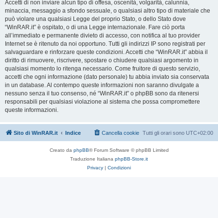
Accetti di non inviare alcun tipo di offesa, oscenità, volgarità, calunnia,
minaccia, messaggio a sfondo sessuale, o qualsiasi altro tipo di materiale che
può violare una qualsiasi Legge del proprio Stato, o dello Stato dove
“WinRAR.it” è ospitato, o di una Legge internazionale. Fare ciò porta
all’immediato e permanente divieto di accesso, con notifica al tuo provider
Internet se è ritenuto da noi opportuno. Tutti gli indirizzi IP sono registrati per
salvaguardare e rinforzare queste condizioni. Accetti che “WinRAR.it” abbia il
diritto di rimuovere, riscrivere, spostare o chiudere qualsiasi argomento in
qualsiasi momento lo ritenga necessario. Come fruitore di questo servizio,
accetti che ogni informazione (dato personale) tu abbia inviato sia conservata
in un database. Al contempo queste informazioni non saranno divulgate a
nessuno senza il tuo consenso, né “WinRAR.it” o phpBB sono da ritenersi
responsabili per qualsiasi violazione al sistema che possa compromettere
queste informazioni.
Sito di WinRAR.it
Indice
Cancella cookie
Tutti gli orari sono
UTC+02:00
Creato da
phpBB
® Forum Software © phpBB Limited
Traduzione Italiana
phpBB-Store.it
Privacy
|
Condizioni