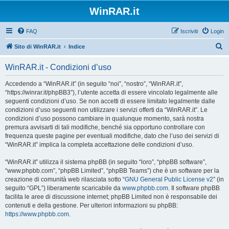
WinRAR.it
FAQ
Iscriviti
Login
C
Sito di WinRAR.it
Indice
e
WinRAR.it - Condizioni d’uso
r
c
Accedendo a “WinRAR.it” (in seguito “noi”, “nostro”, “WinRAR.it”,
“https://winrar.it/phpBB3”), l’utente accetta di essere vincolato legalmente alle
a
seguenti condizioni d’uso. Se non accetti di essere limitato legalmente dalle
condizioni d’uso seguenti non utilizzare i servizi offerti da “WinRAR.it”. Le
condizioni d’uso possono cambiare in qualunque momento, sarà nostra
premura avvisarti di tali modifiche, benché sia opportuno controllare con
frequenza queste pagine per eventuali modifiche, dato che l’uso dei servizi di
“WinRAR.it” implica la completa accettazione delle condizioni d’uso.
“WinRAR.it” utilizza il sistema phpBB (in seguito “loro”, “phpBB software”,
“www.phpbb.com”, “phpBB Limited”, “phpBB Teams”) che è un software per la
creazione di comunità web rilasciata sotto “
GNU General Public License v2
” (in
seguito “GPL”) liberamente scaricabile da
www.phpbb.com
. Il software phpBB
facilita le aree di discussione internet; phpBB Limited non è responsabile dei
contenuti e della gestione. Per ulteriori informazioni su phpBB:
https://www.phpbb.com
.