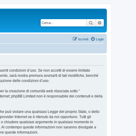
Cerca
Ricerca avanzata
Iscriviti
Login
uenti condizioni d’uso. Se non accetti di essere limitato
nto, sarà nostra premura avvisarti di tali modifiche, benché
tazione delle condizioni d’uso.
r la creazione di comunità web rilasciata sotto “
 internet; phpBB Limited non è responsabile dei contenuti e della
 che può violare una qualsiasi Legge del proprio Stato, o dello
ovider Internet se è ritenuto da noi opportuno. Tutti gli
tare o chiudere qualsiasi argomento in qualsiasi momento lo
se. Al contempo queste informazioni non saranno divulgate a
re queste informazioni.