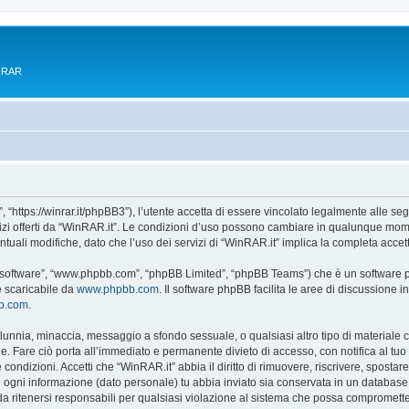
e RAR
 “https://winrar.it/phpBB3”), l’utente accetta di essere vincolato legalmente alle seg
vizi offerti da “WinRAR.it”. Le condizioni d’uso possono cambiare in qualunque mome
uali modifiche, dato che l’uso dei servizi di “WinRAR.it” implica la completa accet
B software”, “www.phpbb.com”, “phpBB Limited”, “phpBB Teams”) che è un software pe
e scaricabile da
www.phpbb.com
. Il software phpBB facilita le aree di discussione
bb.com
.
 calunnia, minaccia, messaggio a sfondo sessuale, o qualsiasi altro tipo di materiale
. Fare ciò porta all’immediato e permanente divieto di accesso, con notifica al tuo pr
e condizioni. Accetti che “WinRAR.it” abbia il diritto di rimuovere, riscrivere, spos
he ogni informazione (dato personale) tu abbia inviato sia conservata in un databa
 ritenersi responsabili per qualsiasi violazione al sistema che possa compromette