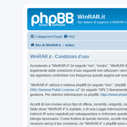
WinRAR.it
Sito italiano di supporto a WinRAR 
Collegamenti Rapidi
FAQ
Sito di WinRAR.it
Indice
WinRAR.it - Condizioni d’uso
Accedendo a “WinRAR.it” (in seguito “noi”, “nostro”, “WinRAR.it”,
legalmente dalle condizioni d’uso seguenti non utilizzare i ser
sia opportuno controllare con frequenza queste pagine per event
“WinRAR.it” utilizza il sistema phpBB (in seguito “loro”, “phpB
GNU General Public License v2
” (in seguito “GPL”) liberament
gestione. Per ulteriori informazioni su phpBB:
https://www.php
Accetti di non inviare alcun tipo di offesa, oscenità, volgarità,
Stato dove “WinRAR.it” è ospitato, o di una Legge internazionale
indirizzi IP sono registrati per salvaguardare e rinforzare quest
ritenga necessario. Come fruitore di questo servizio, accetti c
nessuno senza il tuo consenso, né “WinRAR.it” o phpBB sono da