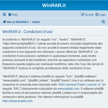
WinRAR.it
FAQ
Iscriviti
Login
C
Sito di WinRAR.it
Indice
e
WinRAR.it - Condizioni d’uso
r
c
Accedendo a “WinRAR.it” (in seguito “noi”, “nostro”, “WinRAR.it”,
“https://winrar.it/phpBB3”), l’utente accetta di essere vincolato legalmente alle
a
seguenti condizioni d’uso. Se non accetti di essere limitato legalmente dalle
condizioni d’uso seguenti non utilizzare i servizi offerti da “WinRAR.it”. Le
condizioni d’uso possono cambiare in qualunque momento, sarà nostra
premura avvisarti di tali modifiche, benché sia opportuno controllare con
frequenza queste pagine per eventuali modifiche, dato che l’uso dei servizi di
“WinRAR.it” implica la completa accettazione delle condizioni d’uso.
“WinRAR.it” utilizza il sistema phpBB (in seguito “loro”, “phpBB software”,
“www.phpbb.com”, “phpBB Limited”, “phpBB Teams”) che è un software per la
creazione di comunità web rilasciata sotto “
GNU General Public License v2
” (in
seguito “GPL”) liberamente scaricabile da
www.phpbb.com
. Il software phpBB
facilita le aree di discussione internet; phpBB Limited non è responsabile dei
contenuti e della gestione. Per ulteriori informazioni su phpBB:
https://www.phpbb.com
.