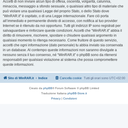
Accetti di non inviare alcun tipo di offesa, oscenità, volgarità, calunnia,
minaccia, messaggio a sfondo sessuale, o qualsiasi altro tipo di materiale che
può violare una qualsiasi Legge del proprio Stato, o dello Stato dove
“WinRAR.it” è ospitato, o di una Legge internazionale. Fare ciò porta
all’immediato e permanente divieto di accesso, con notifica al tuo provider
Internet se è ritenuto da noi opportuno. Tutti gli indirizzi IP sono registrati per
salvaguardare e rinforzare queste condizioni. Accetti che “WinRAR.it” abbia il
diritto di rimuovere, riscrivere, spostare o chiudere qualsiasi argomento in
qualsiasi momento lo ritenga necessario. Come fruitore di questo servizio,
accetti che ogni informazione (dato personale) tu abbia inviato sia conservata
in un database. Al contempo queste informazioni non saranno divulgate a
nessuno senza il tuo consenso, né “WinRAR.it” o phpBB sono da ritenersi
responsabili per qualsiasi violazione al sistema che possa compromettere
queste informazioni.
Sito di WinRAR.it
Indice
Cancella cookie
Tutti gli orari sono
UTC+02:00
Creato da
phpBB
® Forum Software © phpBB Limited
Traduzione Italiana
phpBB-Store.it
Privacy
|
Condizioni