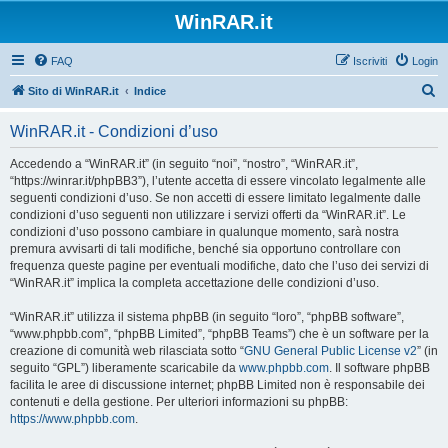
WinRAR.it
FAQ
Iscriviti
Login
C
Sito di WinRAR.it
Indice
e
WinRAR.it - Condizioni d’uso
r
c
Accedendo a “WinRAR.it” (in seguito “noi”, “nostro”, “WinRAR.it”,
“https://winrar.it/phpBB3”), l’utente accetta di essere vincolato legalmente alle
a
seguenti condizioni d’uso. Se non accetti di essere limitato legalmente dalle
condizioni d’uso seguenti non utilizzare i servizi offerti da “WinRAR.it”. Le
condizioni d’uso possono cambiare in qualunque momento, sarà nostra
premura avvisarti di tali modifiche, benché sia opportuno controllare con
frequenza queste pagine per eventuali modifiche, dato che l’uso dei servizi di
“WinRAR.it” implica la completa accettazione delle condizioni d’uso.
“WinRAR.it” utilizza il sistema phpBB (in seguito “loro”, “phpBB software”,
“www.phpbb.com”, “phpBB Limited”, “phpBB Teams”) che è un software per la
creazione di comunità web rilasciata sotto “
GNU General Public License v2
” (in
seguito “GPL”) liberamente scaricabile da
www.phpbb.com
. Il software phpBB
facilita le aree di discussione internet; phpBB Limited non è responsabile dei
contenuti e della gestione. Per ulteriori informazioni su phpBB:
https://www.phpbb.com
.