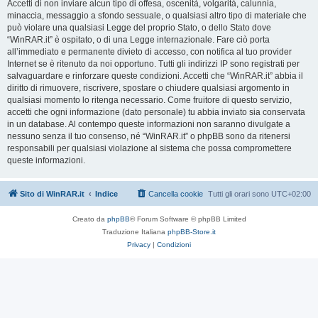
Accetti di non inviare alcun tipo di offesa, oscenità, volgarità, calunnia,
minaccia, messaggio a sfondo sessuale, o qualsiasi altro tipo di materiale che
può violare una qualsiasi Legge del proprio Stato, o dello Stato dove
“WinRAR.it” è ospitato, o di una Legge internazionale. Fare ciò porta
all’immediato e permanente divieto di accesso, con notifica al tuo provider
Internet se è ritenuto da noi opportuno. Tutti gli indirizzi IP sono registrati per
salvaguardare e rinforzare queste condizioni. Accetti che “WinRAR.it” abbia il
diritto di rimuovere, riscrivere, spostare o chiudere qualsiasi argomento in
qualsiasi momento lo ritenga necessario. Come fruitore di questo servizio,
accetti che ogni informazione (dato personale) tu abbia inviato sia conservata
in un database. Al contempo queste informazioni non saranno divulgate a
nessuno senza il tuo consenso, né “WinRAR.it” o phpBB sono da ritenersi
responsabili per qualsiasi violazione al sistema che possa compromettere
queste informazioni.
Sito di WinRAR.it
Indice
Cancella cookie
Tutti gli orari sono
UTC+02:00
Creato da
phpBB
® Forum Software © phpBB Limited
Traduzione Italiana
phpBB-Store.it
Privacy
|
Condizioni