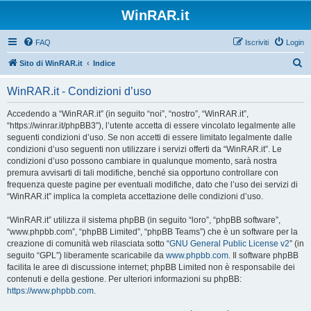
WinRAR.it
FAQ
Iscriviti
Login
C
Sito di WinRAR.it
Indice
e
WinRAR.it - Condizioni d’uso
r
c
Accedendo a “WinRAR.it” (in seguito “noi”, “nostro”, “WinRAR.it”,
“https://winrar.it/phpBB3”), l’utente accetta di essere vincolato legalmente alle
a
seguenti condizioni d’uso. Se non accetti di essere limitato legalmente dalle
condizioni d’uso seguenti non utilizzare i servizi offerti da “WinRAR.it”. Le
condizioni d’uso possono cambiare in qualunque momento, sarà nostra
premura avvisarti di tali modifiche, benché sia opportuno controllare con
frequenza queste pagine per eventuali modifiche, dato che l’uso dei servizi di
“WinRAR.it” implica la completa accettazione delle condizioni d’uso.
“WinRAR.it” utilizza il sistema phpBB (in seguito “loro”, “phpBB software”,
“www.phpbb.com”, “phpBB Limited”, “phpBB Teams”) che è un software per la
creazione di comunità web rilasciata sotto “
GNU General Public License v2
” (in
seguito “GPL”) liberamente scaricabile da
www.phpbb.com
. Il software phpBB
facilita le aree di discussione internet; phpBB Limited non è responsabile dei
contenuti e della gestione. Per ulteriori informazioni su phpBB:
https://www.phpbb.com
.