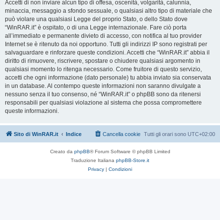
Accetti di non inviare alcun tipo di offesa, oscenità, volgarità, calunnia,
minaccia, messaggio a sfondo sessuale, o qualsiasi altro tipo di materiale che
può violare una qualsiasi Legge del proprio Stato, o dello Stato dove
“WinRAR.it” è ospitato, o di una Legge internazionale. Fare ciò porta
all’immediato e permanente divieto di accesso, con notifica al tuo provider
Internet se è ritenuto da noi opportuno. Tutti gli indirizzi IP sono registrati per
salvaguardare e rinforzare queste condizioni. Accetti che “WinRAR.it” abbia il
diritto di rimuovere, riscrivere, spostare o chiudere qualsiasi argomento in
qualsiasi momento lo ritenga necessario. Come fruitore di questo servizio,
accetti che ogni informazione (dato personale) tu abbia inviato sia conservata
in un database. Al contempo queste informazioni non saranno divulgate a
nessuno senza il tuo consenso, né “WinRAR.it” o phpBB sono da ritenersi
responsabili per qualsiasi violazione al sistema che possa compromettere
queste informazioni.
Sito di WinRAR.it
Indice
Cancella cookie
Tutti gli orari sono
UTC+02:00
Creato da
phpBB
® Forum Software © phpBB Limited
Traduzione Italiana
phpBB-Store.it
Privacy
|
Condizioni