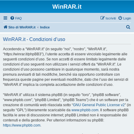
WinRAR.it
FAQ
Iscriviti
Login
C
Sito di WinRAR.it
Indice
e
WinRAR.it - Condizioni d’uso
r
c
Accedendo a “WinRAR.it” (in seguito “noi”, “nostro”, “WinRAR.it”,
“https://winrar.it/phpBB3”), l’utente accetta di essere vincolato legalmente alle
a
seguenti condizioni d’uso. Se non accetti di essere limitato legalmente dalle
condizioni d’uso seguenti non utilizzare i servizi offerti da “WinRAR.it”. Le
condizioni d’uso possono cambiare in qualunque momento, sarà nostra
premura avvisarti di tali modifiche, benché sia opportuno controllare con
frequenza queste pagine per eventuali modifiche, dato che l’uso dei servizi di
“WinRAR.it” implica la completa accettazione delle condizioni d’uso.
“WinRAR.it” utilizza il sistema phpBB (in seguito “loro”, “phpBB software”,
“www.phpbb.com”, “phpBB Limited”, “phpBB Teams”) che è un software per la
creazione di comunità web rilasciata sotto “
GNU General Public License v2
” (in
seguito “GPL”) liberamente scaricabile da
www.phpbb.com
. Il software phpBB
facilita le aree di discussione internet; phpBB Limited non è responsabile dei
contenuti e della gestione. Per ulteriori informazioni su phpBB:
https://www.phpbb.com
.