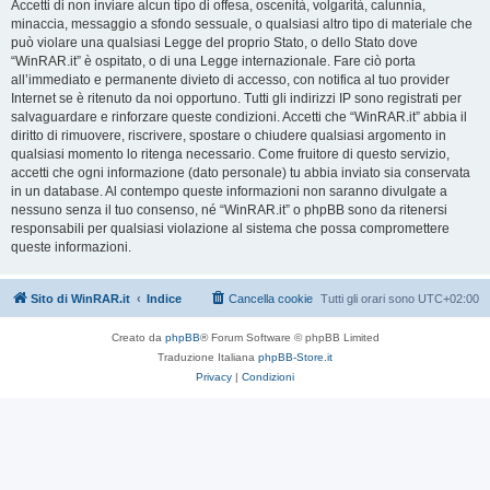
Accetti di non inviare alcun tipo di offesa, oscenità, volgarità, calunnia,
minaccia, messaggio a sfondo sessuale, o qualsiasi altro tipo di materiale che
può violare una qualsiasi Legge del proprio Stato, o dello Stato dove
“WinRAR.it” è ospitato, o di una Legge internazionale. Fare ciò porta
all’immediato e permanente divieto di accesso, con notifica al tuo provider
Internet se è ritenuto da noi opportuno. Tutti gli indirizzi IP sono registrati per
salvaguardare e rinforzare queste condizioni. Accetti che “WinRAR.it” abbia il
diritto di rimuovere, riscrivere, spostare o chiudere qualsiasi argomento in
qualsiasi momento lo ritenga necessario. Come fruitore di questo servizio,
accetti che ogni informazione (dato personale) tu abbia inviato sia conservata
in un database. Al contempo queste informazioni non saranno divulgate a
nessuno senza il tuo consenso, né “WinRAR.it” o phpBB sono da ritenersi
responsabili per qualsiasi violazione al sistema che possa compromettere
queste informazioni.
Sito di WinRAR.it
Indice
Cancella cookie
Tutti gli orari sono
UTC+02:00
Creato da
phpBB
® Forum Software © phpBB Limited
Traduzione Italiana
phpBB-Store.it
Privacy
|
Condizioni