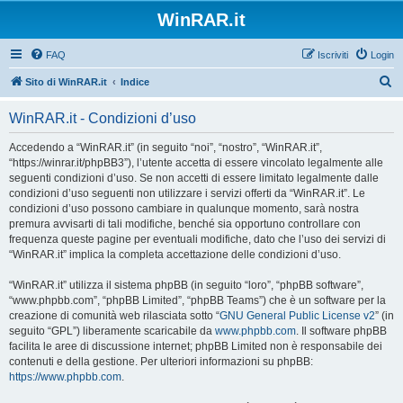
WinRAR.it
FAQ
Iscriviti
Login
C
Sito di WinRAR.it
Indice
e
WinRAR.it - Condizioni d’uso
r
c
Accedendo a “WinRAR.it” (in seguito “noi”, “nostro”, “WinRAR.it”,
“https://winrar.it/phpBB3”), l’utente accetta di essere vincolato legalmente alle
a
seguenti condizioni d’uso. Se non accetti di essere limitato legalmente dalle
condizioni d’uso seguenti non utilizzare i servizi offerti da “WinRAR.it”. Le
condizioni d’uso possono cambiare in qualunque momento, sarà nostra
premura avvisarti di tali modifiche, benché sia opportuno controllare con
frequenza queste pagine per eventuali modifiche, dato che l’uso dei servizi di
“WinRAR.it” implica la completa accettazione delle condizioni d’uso.
“WinRAR.it” utilizza il sistema phpBB (in seguito “loro”, “phpBB software”,
“www.phpbb.com”, “phpBB Limited”, “phpBB Teams”) che è un software per la
creazione di comunità web rilasciata sotto “
GNU General Public License v2
” (in
seguito “GPL”) liberamente scaricabile da
www.phpbb.com
. Il software phpBB
facilita le aree di discussione internet; phpBB Limited non è responsabile dei
contenuti e della gestione. Per ulteriori informazioni su phpBB:
https://www.phpbb.com
.