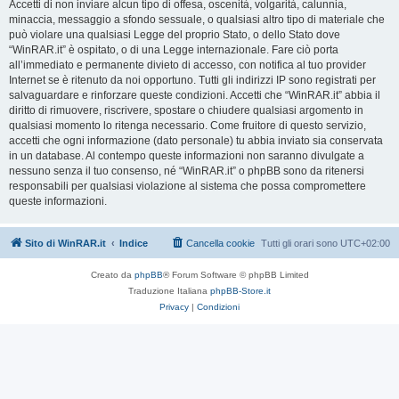
Accetti di non inviare alcun tipo di offesa, oscenità, volgarità, calunnia,
minaccia, messaggio a sfondo sessuale, o qualsiasi altro tipo di materiale che
può violare una qualsiasi Legge del proprio Stato, o dello Stato dove
“WinRAR.it” è ospitato, o di una Legge internazionale. Fare ciò porta
all’immediato e permanente divieto di accesso, con notifica al tuo provider
Internet se è ritenuto da noi opportuno. Tutti gli indirizzi IP sono registrati per
salvaguardare e rinforzare queste condizioni. Accetti che “WinRAR.it” abbia il
diritto di rimuovere, riscrivere, spostare o chiudere qualsiasi argomento in
qualsiasi momento lo ritenga necessario. Come fruitore di questo servizio,
accetti che ogni informazione (dato personale) tu abbia inviato sia conservata
in un database. Al contempo queste informazioni non saranno divulgate a
nessuno senza il tuo consenso, né “WinRAR.it” o phpBB sono da ritenersi
responsabili per qualsiasi violazione al sistema che possa compromettere
queste informazioni.
Sito di WinRAR.it
Indice
Cancella cookie
Tutti gli orari sono
UTC+02:00
Creato da
phpBB
® Forum Software © phpBB Limited
Traduzione Italiana
phpBB-Store.it
Privacy
|
Condizioni